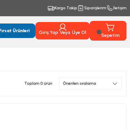
Kargo Takip
Siparişlerim
İletişim
Fırsat Ürünleri
Giriş Yap
Veya
Üye Ol
Sepetim
Toplam 0 ürün