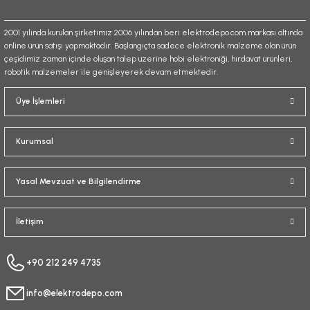
2001 yılında kurulan şirketimiz 2006 yılından beri elektrodepo.com markası altında
online ürün satışı yapmaktadır. Başlangıçta sadece elektronik malzeme olan ürün
çeşidimiz zaman içinde oluşan talep üzerine hobi elektroniği, hırdavat ürünleri,
robotik malzemeler ile genişleyerek devam etmektedir.
Üye İşlemleri
Kurumsal
Yasal Mevzuat ve Bilgilendirme
İletişim
+90 212 249 4735
info@elektrodepo.com