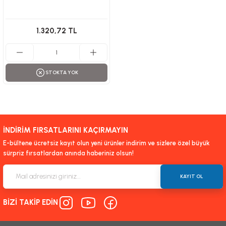
1.320,72 TL
STOKTA YOK
İNDİRİM FIRSATLARINI KAÇIRMAYIN
E-bültene ücretsiz kayıt olun yeni ürünler indirim ve sizlere özel büyük
sürpriz fırsatlardan anında haberiniz olsun!
KAYIT OL
BİZİ TAKİP EDİN