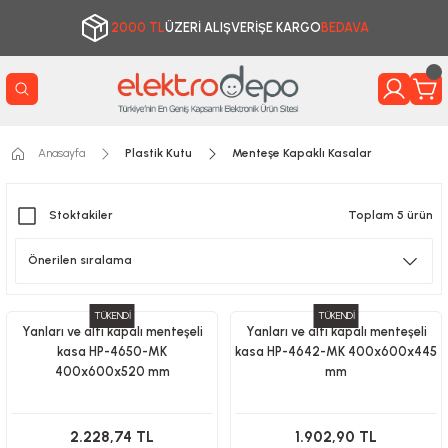
2000 TL
ÜZERİ ALIŞVERİŞE KARGO
BEDAVA
Anasayfa
Plastik Kutu
Menteşe Kapaklı Kasalar
Stoktakiler
Toplam 5 ürün
TÜKENDİ
TÜKENDİ
Yanları ve altı kapalı menteşeli
Yanları ve altı kapalı menteşeli
kasa HP-4650-MK
kasa HP-4642-MK 400x600x445
400x600x520 mm
mm
2.228,74 TL
1.902,90 TL