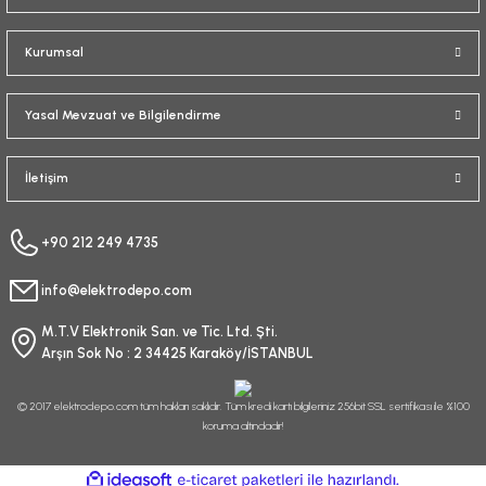
Kurumsal
Yasal Mevzuat ve Bilgilendirme
İletişim
+90 212 249 4735
info@elektrodepo.com
M.T.V Elektronik San. ve Tic. Ltd. Şti.
Arşın Sok No : 2 34425 Karaköy/İSTANBUL
© 2017 elektrodepo.com tüm hakları saklıdır. Tüm kredi kartı bilgileriniz 256bit SSL sertifikası ile %100
koruma altındadır!
ideasoft
ile
e-