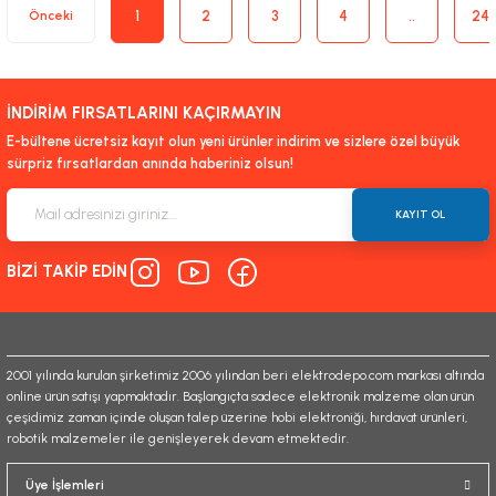
1
2
3
4
..
24
İNDİRİM FIRSATLARINI KAÇIRMAYIN
E-bültene ücretsiz kayıt olun yeni ürünler indirim ve sizlere özel büyük
sürpriz fırsatlardan anında haberiniz olsun!
KAYIT OL
BİZİ TAKİP EDİN
2001 yılında kurulan şirketimiz 2006 yılından beri elektrodepo.com markası altında
online ürün satışı yapmaktadır. Başlangıçta sadece elektronik malzeme olan ürün
çeşidimiz zaman içinde oluşan talep üzerine hobi elektroniği, hırdavat ürünleri,
robotik malzemeler ile genişleyerek devam etmektedir.
Üye İşlemleri