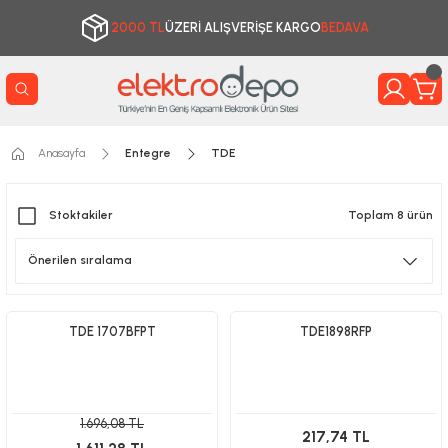
2000 TL
ÜZERİ ALIŞVERİŞE KARGO
BEDAVA
Anasayfa
Entegre
TDE
Stoktakiler
Toplam 8 ürün
TDE 1707BFPT
TDE1898RFP
1.696,08 TL
217,74 TL