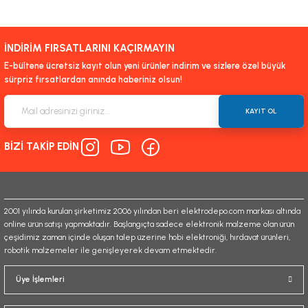
İNDİRİM FIRSATLARINI KAÇIRMAYIN
E-bültene ücretsiz kayıt olun yeni ürünler indirim ve sizlere özel büyük
sürpriz fırsatlardan anında haberiniz olsun!
KAYIT OL
BİZİ TAKİP EDİN
2001 yılında kurulan şirketimiz 2006 yılından beri elektrodepo.com markası altında
online ürün satışı yapmaktadır. Başlangıçta sadece elektronik malzeme olan ürün
çeşidimiz zaman içinde oluşan talep üzerine hobi elektroniği, hırdavat ürünleri,
robotik malzemeler ile genişleyerek devam etmektedir.
Üye İşlemleri