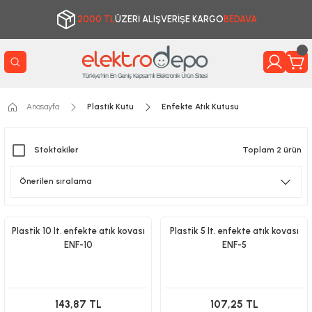
2000 TL
ÜZERİ ALIŞVERİŞE KARGO
BEDAVA
Anasayfa
Plastik Kutu
Enfekte Atık Kutusu
Stoktakiler
Toplam 2 ürün
Plastik 10 lt. enfekte atık kovası
Plastik 5 lt. enfekte atık kovası
ENF-10
ENF-5
143,87 TL
107,25 TL