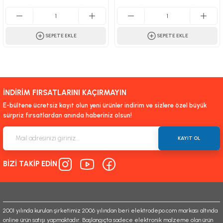
SEPETE EKLE
SEPETE EKLE
İNDİRİM FIRSATLARINI KAÇIRMAYIN
E-bültene ücretsiz kayıt olun yeni ürünler indirim ve sizlere özel büyük
sürpriz fırsatlardan anında haberiniz olsun!
KAYIT OL
BİZİ TAKİP EDİN
2001 yılında kurulan şirketimiz 2006 yılından beri elektrodepo.com markası altında
online ürün satışı yapmaktadır. Başlangıçta sadece elektronik malzeme olan ürün