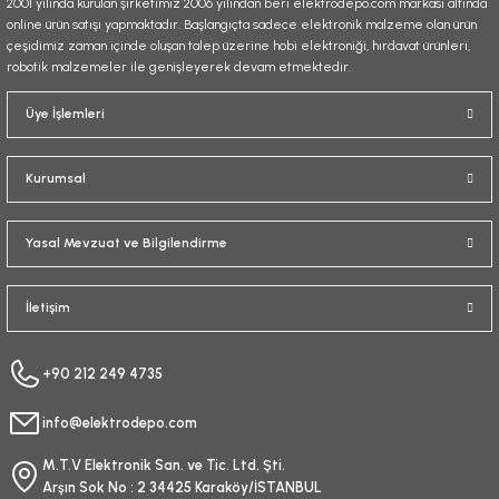
2001 yılında kurulan şirketimiz 2006 yılından beri elektrodepo.com markası altında
online ürün satışı yapmaktadır. Başlangıçta sadece elektronik malzeme olan ürün
çeşidimiz zaman içinde oluşan talep üzerine hobi elektroniği, hırdavat ürünleri,
robotik malzemeler ile genişleyerek devam etmektedir.
Üye İşlemleri
Kurumsal
Yasal Mevzuat ve Bilgilendirme
İletişim
+90 212 249 4735
info@elektrodepo.com
M.T.V Elektronik San. ve Tic. Ltd. Şti.
Arşın Sok No : 2 34425 Karaköy/İSTANBUL