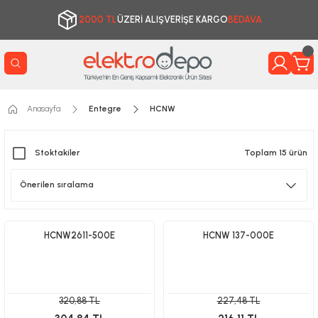
2000 TL
ÜZERİ ALIŞVERİŞE KARGO
BEDAVA
Anasayfa
Entegre
HCNW
Stoktakiler
Toplam 15 ürün
HCNW2611-500E
HCNW 137-000E
320,88 TL
227,48 TL