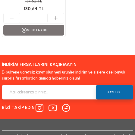
137,52 TL
130,64 TL
STOKTA YOK
İNDİRİM FIRSATLARINI KAÇIRMAYIN
E-bültene ücretsiz kayıt olun yeni ürünler indirim ve sizlere özel büyük
sürpriz fırsatlardan anında haberiniz olsun!
KAYIT OL
BİZİ TAKİP EDİN