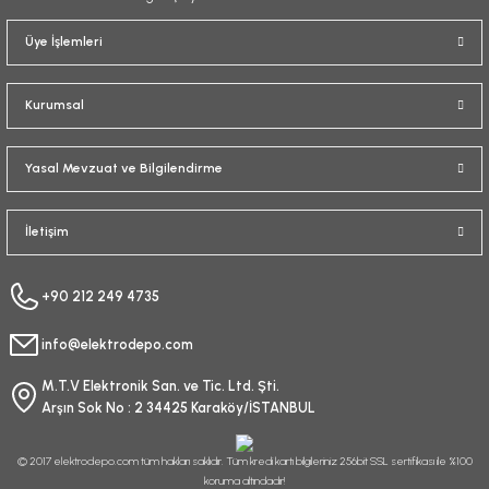
Üye İşlemleri
Kurumsal
Yasal Mevzuat ve Bilgilendirme
İletişim
+90 212 249 4735
info@elektrodepo.com
M.T.V Elektronik San. ve Tic. Ltd. Şti.
Arşın Sok No : 2 34425 Karaköy/İSTANBUL
© 2017 elektrodepo.com tüm hakları saklıdır. Tüm kredi kartı bilgileriniz 256bit SSL sertifikası ile %100
koruma altındadır!