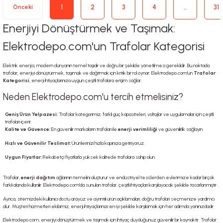
1
2
3
4
..
31
Enerjiyi Dönüştürmek ve Taşımak:
Elektrodepo.com'un Trafolar Kategorisi
Elektrik enerjisi, modern dünyanın temel taşıdır ve doğru bir şekilde yönetilmesi gereklidir. Bu noktada
trafolar, enerjiyi dönüştürmek, taşımak ve dağıtmak için kritik bir rol oynar. Elektrodepo.com'un
Trafolar
Kategorisi
, enerji ihtiyaçlarınıza uygun çeşitli trafolara erişim sağlar.
Neden Elektrodepo.com'u tercih etmelisiniz?
Geniş Ürün Yelpazesi:
Trafolar kategorimiz, farklı güç kapasiteleri, voltajlar ve uygulamalar için çeşitli
trafoları içerir.
Kalite ve Güvence:
En güvenilir markaların trafoları ile
enerji verimliliği
ve güvenilirlik sağlayın.
Hızlı ve Güvenilir Teslimat:
Ürünlerinizi hızla kapınıza getiriyoruz.
Uygun Fiyatlar:
Rekabetçi fiyatlarla yüksek kalitede trafolara sahip olun.
Trafolar,
enerji dağıtım
ağlarının temelini oluşturur ve endüstriyel tesislerden evlerimize kadar birçok
farklı alanda kullanılır. Elektrodepo.com'da sunulan trafolar, çeşitli ihtiyaçları karşılayacak şekilde tasarlanmıştır.
Ayrıca, sitemizdeki kullanıcı dostu arayüz ve ayrıntılı ürün açıklamaları, doğru trafoları seçmenize yardımcı
olur. Müşteri hizmetleri ekibimiz, enerji ihtiyaçlarınızı en iyi şekilde karşılamak için her adımda yanınızdadır.
Elektrodepo.com, enerjiyi dönüştürmek ve taşımak için ihtiyaç duyduğunuz güvenilir bir kaynaktır. Trafolar