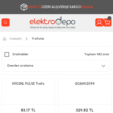
2000 TL
ÜZERİ ALIŞVERİŞE KARGO
BEDAVA
Anasayfa
Trafolar
Stoktakiler
Toplam 982 ürün
H1102NL PULSE Trafo
QGAH02094
83,17 TL
329,82 TL