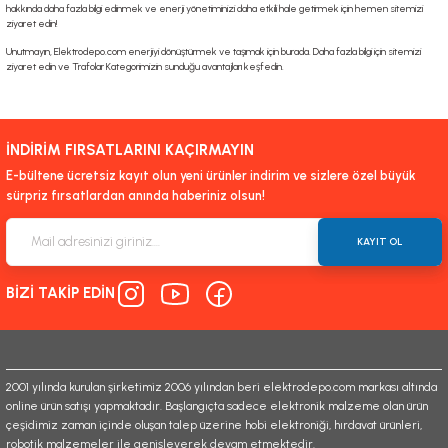
hakkında daha fazla bilgi edinmek ve enerji yönetiminizi daha etkili hale getirmek için hemen sitemizi
ziyaret edin!
Unutmayın, Elektrodepo.com enerjiyi dönüştürmek ve taşımak için burada. Daha fazla bilgi için sitemizi
ziyaret edin ve Trafolar Kategorimizin sunduğu avantajları keşfedin.
İNDİRİM FIRSATLARINI KAÇIRMAYIN
E-bültene ücretsiz kayıt olun yeni ürünler indirim ve sizlere özel büyük
sürpriz fırsatlardan anında haberiniz olsun!
KAYIT OL
BİZİ TAKİP EDİN
2001 yılında kurulan şirketimiz 2006 yılından beri elektrodepo.com markası altında
online ürün satışı yapmaktadır. Başlangıçta sadece elektronik malzeme olan ürün
çeşidimiz zaman içinde oluşan talep üzerine hobi elektroniği, hırdavat ürünleri,
robotik malzemeler ile genişleyerek devam etmektedir.