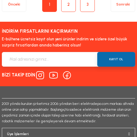
1
2
3
İNDİRİM FIRSATLARINI KAÇIRMAYIN
E-bültene ücretsiz kayıt olun yeni ürünler indirim ve sizlere özel büyük
sürpriz fırsatlardan anında haberiniz olsun!
KAYIT OL
BİZİ TAKİP EDİN
2001 yılında kurulan şirketimiz 2006 yılından beri elektrodepo.com markası altında
online ürün satışı yapmaktadır. Başlangıçta sadece elektronik malzeme olan ürün
çeşidimiz zaman içinde oluşan talep üzerine hobi elektroniği, hırdavat ürünleri,
robotik malzemeler ile genişleyerek devam etmektedir.
Üye İşlemleri