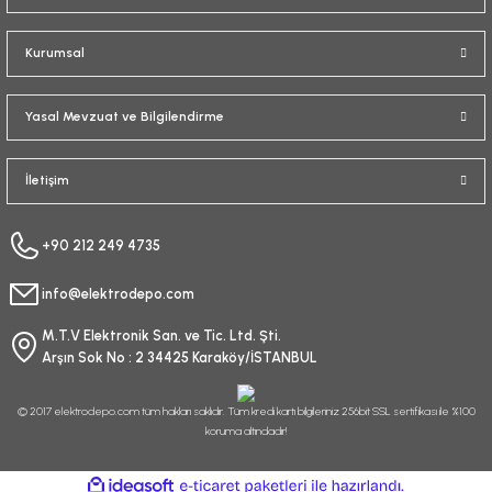
Kurumsal
Yasal Mevzuat ve Bilgilendirme
İletişim
+90 212 249 4735
info@elektrodepo.com
M.T.V Elektronik San. ve Tic. Ltd. Şti.
Arşın Sok No : 2 34425 Karaköy/İSTANBUL
© 2017 elektrodepo.com tüm hakları saklıdır. Tüm kredi kartı bilgileriniz 256bit SSL sertifikası ile %100
koruma altındadır!
ideasoft
ile
e-