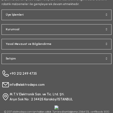
robotik malzemeler ile genişleyerek devam etmektedir.
Üye İşlemleri
Kurumsal
Yasal Mevzuat ve Bilgilendirme
İletişim
+90 212 249 4735
info@elektrodepo.com
M.T.V Elektronik San. ve Tic. Ltd. Şti.
Arşın Sok No : 2 34425 Karaköy/İSTANBUL
© 2017 elektrodepo.com tüm hakları saklıdır. Tüm kredi kartı bilgileriniz 256bit SSL sertifikası ile %100