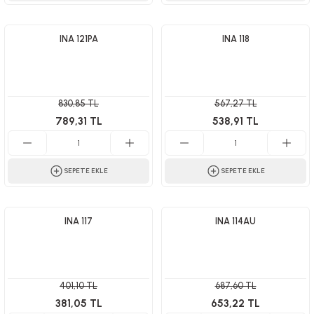
INA 121PA
INA 118
830,85 TL
567,27 TL
789,31 TL
538,91 TL
SEPETE EKLE
SEPETE EKLE
INA 117
INA 114AU
401,10 TL
687,60 TL
381,05 TL
653,22 TL