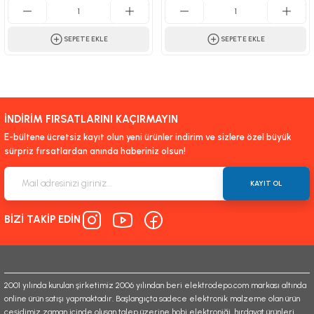
SEPETE EKLE
SEPETE EKLE
İNDİRİM FIRSATLARINI KAÇIRMAYIN
E-bültene ücretsiz kayıt olun yeni ürünler indirim ve sizlere özel büyük
sürpriz fırsatlardan anında haberiniz olsun!
KAYIT OL
BİZİ TAKİP EDİN
2001 yılında kurulan şirketimiz 2006 yılından beri elektrodepo.com markası altında
online ürün satışı yapmaktadır. Başlangıçta sadece elektronik malzeme olan ürün
çeşidimiz zaman içinde oluşan talep üzerine hobi elektroniği, hırdavat ürünleri,