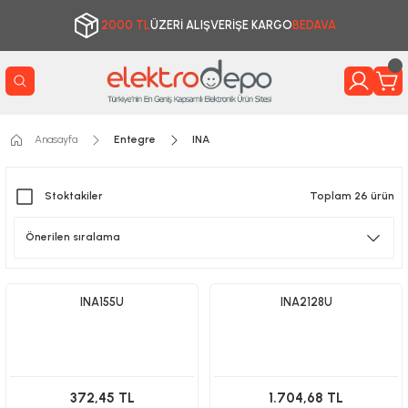
2000 TL
ÜZERİ ALIŞVERİŞE KARGO
BEDAVA
Anasayfa
Entegre
INA
Stoktakiler
Toplam 26 ürün
INA155U
INA2128U
372,45 TL
1.704,68 TL