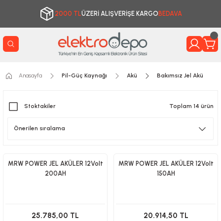
2000 TL
ÜZERİ ALIŞVERİŞE KARGO
BEDAVA
Anasayfa
Pil-Güç Kaynağı
Akü
Bakımsız Jel Akü
Stoktakiler
Toplam 14 ürün
MRW POWER JEL AKÜLER 12Volt
MRW POWER JEL AKÜLER 12Volt
200AH
150AH
25.785,00 TL
20.914,50 TL