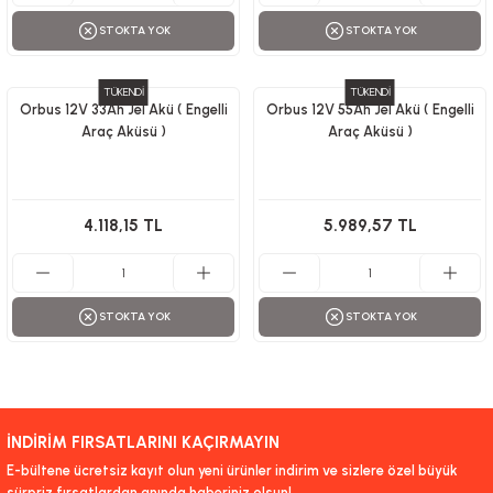
STOKTA YOK
STOKTA YOK
TÜKENDİ
TÜKENDİ
Orbus 12V 33Ah Jel Akü ( Engelli
Orbus 12V 55Ah Jel Akü ( Engelli
Araç Aküsü )
Araç Aküsü )
4.118,15 TL
5.989,57 TL
STOKTA YOK
STOKTA YOK
İNDİRİM FIRSATLARINI KAÇIRMAYIN
E-bültene ücretsiz kayıt olun yeni ürünler indirim ve sizlere özel büyük
sürpriz fırsatlardan anında haberiniz olsun!