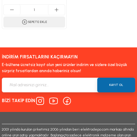
SEPETE EKLE
İNDİRİM FIRSATLARINI KAÇIRMAYIN
E-bültene ücretsiz kayıt olun yeni ürünler indirim ve sizlere özel büyük
sürpriz fırsatlardan anında haberiniz olsun!
KAYIT OL
BİZİ TAKİP EDİN
2001 yılında kurulan şirketimiz 2006 yılından beri elektrodepo.com markası altında
online ürün satışı yapmaktadır. Başlangıçta sadece elektronik malzeme olan ürün