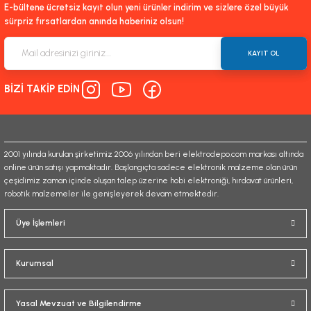
E-bültene ücretsiz kayıt olun yeni ürünler indirim ve sizlere özel büyük
sürpriz fırsatlardan anında haberiniz olsun!
KAYIT OL
BİZİ TAKİP EDİN
2001 yılında kurulan şirketimiz 2006 yılından beri elektrodepo.com markası altında
online ürün satışı yapmaktadır. Başlangıçta sadece elektronik malzeme olan ürün
çeşidimiz zaman içinde oluşan talep üzerine hobi elektroniği, hırdavat ürünleri,
robotik malzemeler ile genişleyerek devam etmektedir.
Üye İşlemleri
Kurumsal
Yasal Mevzuat ve Bilgilendirme