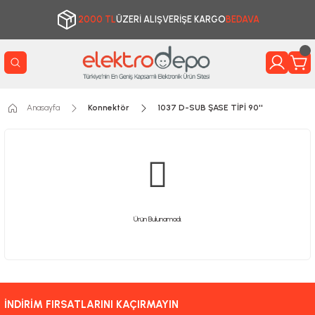
2000 TL
ÜZERİ ALIŞVERİŞE KARGO
BEDAVA
Anasayfa
Konnektör
1037 D-SUB ŞASE TİPİ 90''
Ürün Bulunamadı.
İNDİRİM FIRSATLARINI KAÇIRMAYIN