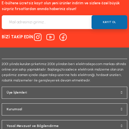
E-bültene ücretsiz kayıt olun yeni ürünler indirim ve sizlere özel büyük
sürpriz fırsatlardan anında haberiniz olsun!
KAYIT OL
BİZİ TAKİP EDİN
2001 yılında kurulan şirketimiz 2006 yılından beri elektrodepo.com markası altında
online ürün satışı yapmaktadır. Başlangıçta sadece elektronik malzeme olan ürün
çeşidimiz zaman içinde oluşan talep üzerine hobi elektroniği, hırdavat ürünleri,
robotik malzemeler ile genişleyerek devam etmektedir.
Üye İşlemleri
Kurumsal
Yasal Mevzuat ve Bilgilendirme