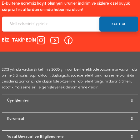
E-bültene ücretsiz kayıt olun yeni ürünler indirim ve sizlere özel büyük
sürpriz fırsatlardan anında haberiniz olsun!
KAYIT OL
BİZİ TAKİP EDİN
2001 yılında kurulan şirketimiz 2006 yılından beri elektrodepo.com markası altında
online ürün satışı yapmaktadır. Başlangıçta sadece elektronik malzeme olan ürün
çeşidimiz zaman içinde oluşan talep üzerine hobi elektroniği, hırdavat ürünleri,
robotik malzemeler ile genişleyerek devam etmektedir.
Üye İşlemleri
Kurumsal
Yasal Mevzuat ve Bilgilendirme