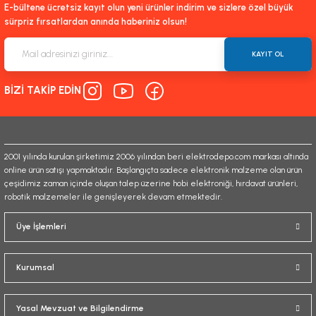
E-bültene ücretsiz kayıt olun yeni ürünler indirim ve sizlere özel büyük
sürpriz fırsatlardan anında haberiniz olsun!
KAYIT OL
BİZİ TAKİP EDİN
2001 yılında kurulan şirketimiz 2006 yılından beri elektrodepo.com markası altında
online ürün satışı yapmaktadır. Başlangıçta sadece elektronik malzeme olan ürün
çeşidimiz zaman içinde oluşan talep üzerine hobi elektroniği, hırdavat ürünleri,
robotik malzemeler ile genişleyerek devam etmektedir.
Üye İşlemleri
Kurumsal
Yasal Mevzuat ve Bilgilendirme