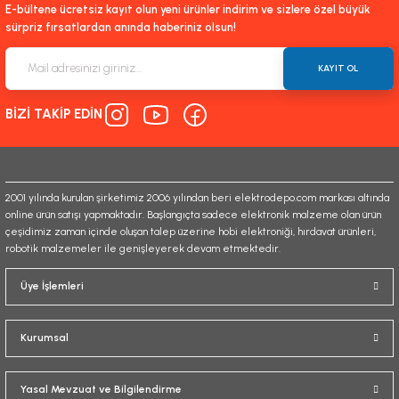
E-bültene ücretsiz kayıt olun yeni ürünler indirim ve sizlere özel büyük
sürpriz fırsatlardan anında haberiniz olsun!
KAYIT OL
BİZİ TAKİP EDİN
2001 yılında kurulan şirketimiz 2006 yılından beri elektrodepo.com markası altında
online ürün satışı yapmaktadır. Başlangıçta sadece elektronik malzeme olan ürün
çeşidimiz zaman içinde oluşan talep üzerine hobi elektroniği, hırdavat ürünleri,
robotik malzemeler ile genişleyerek devam etmektedir.
Üye İşlemleri
Kurumsal
Yasal Mevzuat ve Bilgilendirme