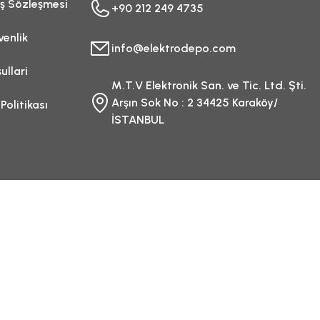
ış Sözleşmesi
+90 212 249 4735
venlik
info@elektrodepo.com
ullari
M.T.V Elektronik San. ve Tic. Ltd. Şti.
Arşın Sok No : 2 34425 Karaköy/
 Politikası
İSTANBUL