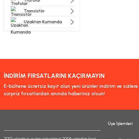
Trafolar
Transistör
Uzaktan Kumanda
İNDİRİM FIRSATLARINI KAÇIRMAYIN
E-bültene ücretsiz kayıt olun yeni ürünler indirim ve sizler
sürpriz fırsatlardan anında haberiniz olsun!
Üye İşlemleri
2001 yılında kurulan şirketimiz 2006 yılından beri