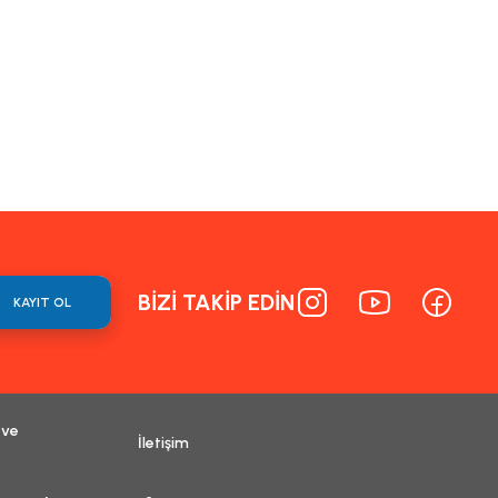
BİZİ TAKİP EDİN
KAYIT OL
 ve
İletişim