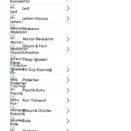
Led
Lehim-Havya
Makaron
Motor-Redüktör
Ölçüm &Test
Cihazları
Pikap İğneleri
Pil-Güç Kaynağı
Plaketler
Plastik Kutu
Pot-Trimpot
Robotik Ürünler
Röle