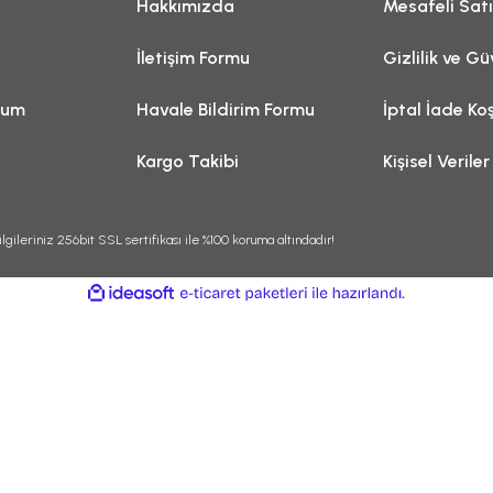
Hakkımızda
Mesafeli Sat
İletişim Formu
Gizlilik ve Gü
tum
Havale Bildirim Formu
İptal İade Koş
Kargo Takibi
Kişisel Veriler
lgileriniz 256bit SSL sertifikası ile %100 koruma altındadır!
ile
ideasoft
e-
hazırlandı.
ticaret
paketleri