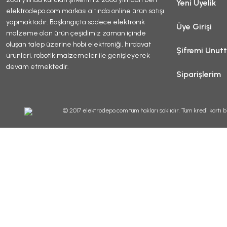
Yeni Üyelik
elektrodepo.com markası altında online ürün satışı
yapmaktadır. Başlangıçta sadece elektronik
Üye Girişi
malzeme olan ürün çeşidimiz zaman içinde
oluşan talep üzerine hobi elektroniği, hırdavat
Şifremi Unut
ürünleri, robotik malzemeler ile genişleyerek
devam etmektedir.
Siparişlerim
© 2017 elektrodepo.com tüm hakları saklıdır. Tüm kredi kartı bi