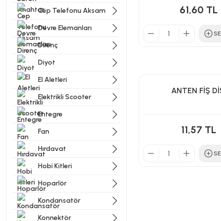
61,60 TL
Cep Telefonu Aksam
Devre Elemanları
SE
Direnç
Diyot
El Aletleri
ANTEN FİŞ Dİ
Elektrikli Scooter
Entegre
11,57 TL
Fan
Hırdavat
SE
Hobi Kitleri
Hoparlör
Kondansatör
Konnektör