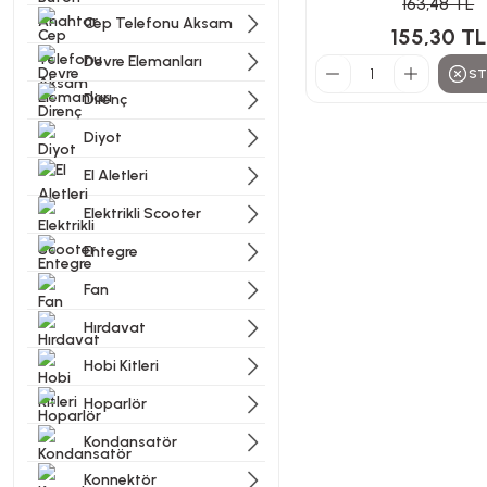
163,48 TL
Cep Telefonu Aksam
155,30 TL
Devre Elemanları
ST
Direnç
Diyot
El Aletleri
Elektrikli Scooter
Entegre
Fan
Hırdavat
Hobi Kitleri
Hoparlör
Kondansatör
Konnektör