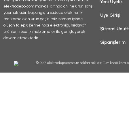
Yeni Üyelik
elektrodepo.com markası altında online ürün satışı
yapmaktadır. Başlangıçta sadece elektronik
Üye Girişi
malzeme olan ürün çeşidimiz zaman içinde
oluşan talep üzerine hobi elektroniği, hırdavat
Şifremi Unut
ürünleri, robotik malzemeler ile genişleyerek
devam etmektedir.
Siparişlerim
© 2017 elektrodepo.com tüm hakları saklıdır. Tüm kredi kartı bi