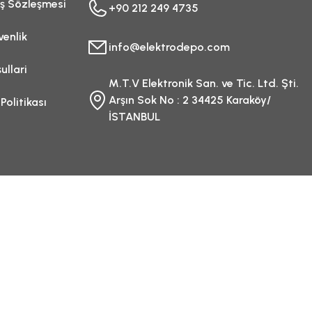
ış Sözleşmesi
+90 212 249 4735
venlik
info@elektrodepo.com
ullari
M.T.V Elektronik San. ve Tic. Ltd. Şti.
Arşın Sok No : 2 34425 Karaköy/
 Politikası
İSTANBUL