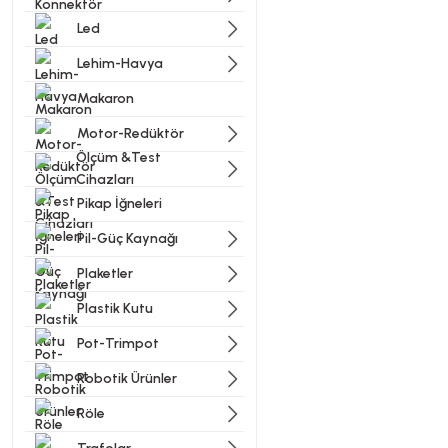
Led
Lehim-Havya
Makaron
Motor-Redüktör
Ölçüm &Test
Cihazları
Pikap İğneleri
Pil-Güç Kaynağı
Plaketler
Plastik Kutu
Pot-Trimpot
Robotik Ürünler
Röle