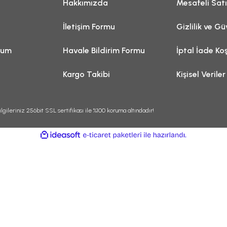
Hakkımızda
Mesafeli Sat
İletişim Formu
Gizlilik ve Gü
tum
Havale Bildirim Formu
İptal İade Koş
Kargo Takibi
Kişisel Veriler
lgileriniz 256bit SSL sertifikası ile %100 koruma altındadır!
ile
ideasoft
e-
hazırlandı.
ticaret
paketleri