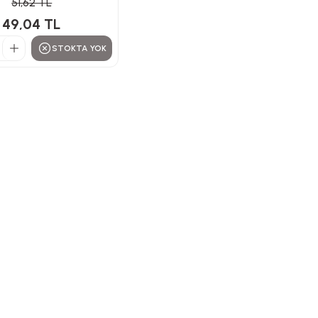
51,62 TL
49,04 TL
STOKTA YOK