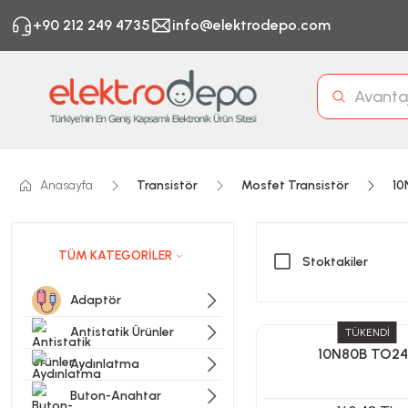
+90 212 249 4735
info@elektrodepo.com
Anasayfa
Transistör
Mosfet Transistör
10
TÜM KATEGORİLER
Stoktakiler
Adaptör
Antistatik Ürünler
TÜKENDİ
10N80B TO2
Aydınlatma
Buton-Anahtar