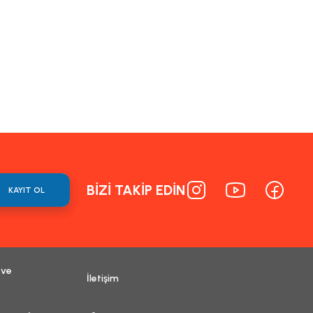
BİZİ TAKİP EDİN
KAYIT OL
 ve
İletişim