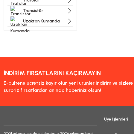
Trafolar
Transistör
Uzaktan Kumanda
İNDİRİM FIRSATLARINI KAÇIRMAYIN
E-bültene ücretsiz kayıt olun yeni ürünler indirim ve sizler
sürpriz fırsatlardan anında haberiniz olsun!
Üye İşlemleri
2001 yılında kurulan şirketimiz 2006 yılından beri