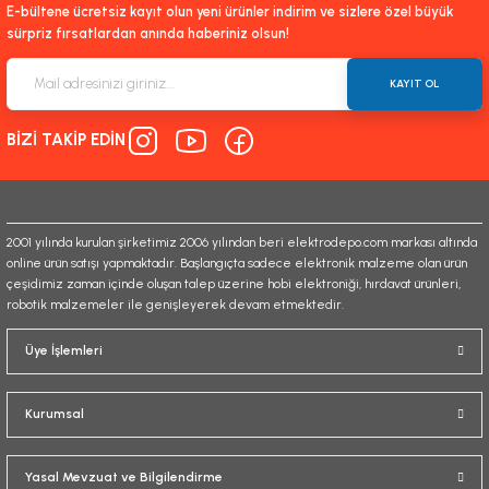
E-bültene ücretsiz kayıt olun yeni ürünler indirim ve sizlere özel büyük
sürpriz fırsatlardan anında haberiniz olsun!
KAYIT OL
BİZİ TAKİP EDİN
2001 yılında kurulan şirketimiz 2006 yılından beri elektrodepo.com markası altında
online ürün satışı yapmaktadır. Başlangıçta sadece elektronik malzeme olan ürün
çeşidimiz zaman içinde oluşan talep üzerine hobi elektroniği, hırdavat ürünleri,
robotik malzemeler ile genişleyerek devam etmektedir.
Üye İşlemleri
Kurumsal
Yasal Mevzuat ve Bilgilendirme