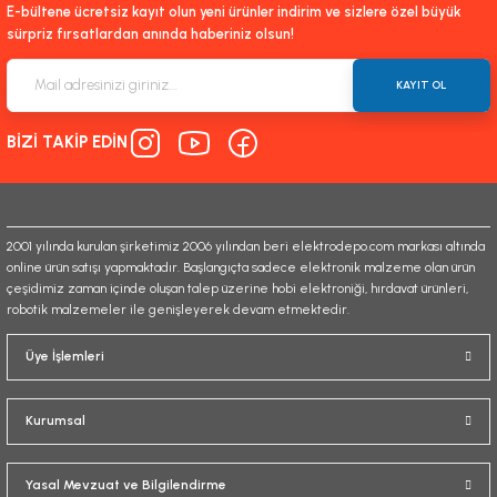
E-bültene ücretsiz kayıt olun yeni ürünler indirim ve sizlere özel büyük
sürpriz fırsatlardan anında haberiniz olsun!
KAYIT OL
BİZİ TAKİP EDİN
2001 yılında kurulan şirketimiz 2006 yılından beri elektrodepo.com markası altında
online ürün satışı yapmaktadır. Başlangıçta sadece elektronik malzeme olan ürün
çeşidimiz zaman içinde oluşan talep üzerine hobi elektroniği, hırdavat ürünleri,
robotik malzemeler ile genişleyerek devam etmektedir.
Üye İşlemleri
Kurumsal
Yasal Mevzuat ve Bilgilendirme