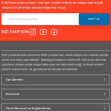
E-bültene ücretsiz kayıt olun yeni ürünler indirim ve sizlere özel büyük
sürpriz fırsatlardan anında haberiniz olsun!
KAYIT OL
BİZİ TAKİP EDİN
2001 yılında kurulan şirketimiz 2006 yılından beri elektrodepo.com markası altında
online ürün satışı yapmaktadır. Başlangıçta sadece elektronik malzeme olan ürün
çeşidimiz zaman içinde oluşan talep üzerine hobi elektroniği, hırdavat ürünleri,
robotik malzemeler ile genişleyerek devam etmektedir.
Üye İşlemleri
Kurumsal
Yasal Mevzuat ve Bilgilendirme