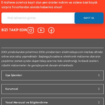
E-bültene ücretsiz kayıt olun yeni ürünler indirim ve sizlere özel büyük
sürpriz fırsatlardan anında haberiniz olsun!
KAYIT OL
BİZİ TAKİP EDİN
2001 yılında kurulan şirketimiz 2006 yılından beri elektrodepo.com markası altında
online ürün satışı yapmaktadır. Başlangıçta sadece elektronik malzeme olan ürün
çeşidimiz zaman içinde oluşan talep üzerine hobi elektroniği, hırdavat ürünleri,
robotik malzemeler ile genişleyerek devam etmektedir.
Üye İşlemleri
Kurumsal
Yasal Mevzuat ve Bilgilendirme