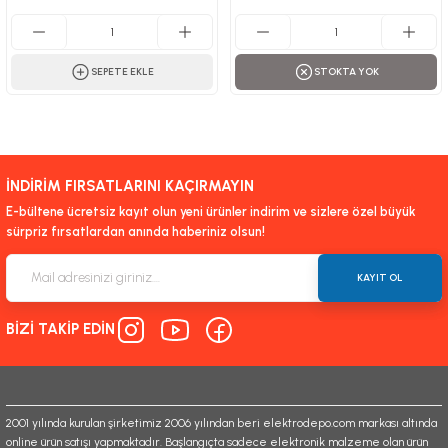
SEPETE EKLE
STOKTA YOK
İNDİRİM FIRSATLARINI KAÇIRMAYIN
E-bültene ücretsiz kayıt olun yeni ürünler indirim ve sizlere özel büyük
sürpriz fırsatlardan anında haberiniz olsun!
KAYIT OL
BİZİ TAKİP EDİN
2001 yılında kurulan şirketimiz 2006 yılından beri elektrodepo.com markası altında
online ürün satışı yapmaktadır. Başlangıçta sadece elektronik malzeme olan ürün