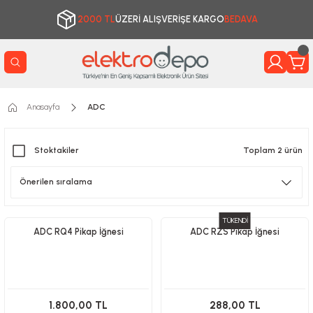
2000 TL
ÜZERİ ALIŞVERİŞE KARGO
BEDAVA
Anasayfa
ADC
Stoktakiler
Toplam 2 ürün
TÜKENDİ
ADC RQ4 Pikap İğnesi
ADC RZS Pikap İğnesi
1.800,00 TL
288,00 TL