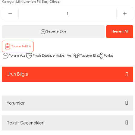
Kategori
Lithium-Ion Pil Şarj Cihazı
:
Sepete Ekle
Hemen Al
Toptan Teklif Al
Yorum Yaz
Fiyatı Düşünce Haber Ver
Tavsiye Et
Paylaş
Ürün Bilgisi
Yorumlar
Taksit Seçenekleri
Bu ürüne ilk yorumu siz yapın!