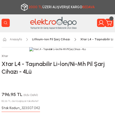
2000 TL
ÜZERİ ALIŞVERİŞE KARGO
BEDAVA
Anasayfa
Lithium-Ion Pil Şarj Cihazı
Xtar L4 - Taşınabilir Li
Xtar
Xtar L4 - Taşınabilir Li-İon/Ni-Mh Pil Şarj
Cihazı - 4Lü
796,95 TL
(Kdv Dahil)
82,66 TL den başlayan taksitlerle!!
Stok Kodu
n_323.507.042
: