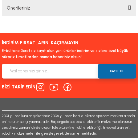
Önerileriniz
Yorum Yaz
Bu ürünün fiyat bilgisi, resim, ürün açıklamalarında ve diğer konularda
yetersiz gördüğünüz noktaları öneri formunu kullanarak tarafımıza
iletebilirsiniz.
İNDİRİM FIRSATLARINI KAÇIRMAYIN
Görüş ve önerileriniz için teşekkür ederiz.
E-bültene ücretsiz kayıt olun yeni ürünler indirim ve sizlere özel büyük
sürpriz fırsatlardan anında haberiniz olsun!
Ürün resmi kalitesiz, bozuk veya görüntülenemiyor.
Ürün açıklamasında eksik bilgiler bulunuyor.
KAYIT OL
Ürün bilgilerinde hatalar bulunuyor.
BİZİ TAKİP EDİN
Ürün fiyatı diğer sitelerden daha pahalı.
Bu ürüne benzer farklı alternatifler olmalı.
2001 yılında kurulan şirketimiz 2006 yılından beri elektrodepo.com markası altında
online ürün satışı yapmaktadır. Başlangıçta sadece elektronik malzeme olan ürün
çeşidimiz zaman içinde oluşan talep üzerine hobi elektroniği, hırdavat ürünleri,
robotik malzemeler ile genişleyerek devam etmektedir.
Gönder