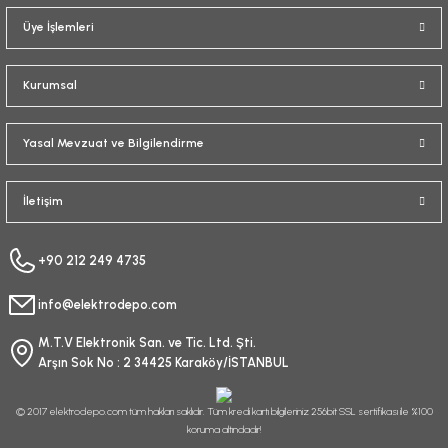
Üye İşlemleri
Kurumsal
Yasal Mevzuat ve Bilgilendirme
İletişim
+90 212 249 4735
info@elektrodepo.com
M.T.V Elektronik San. ve Tic. Ltd. Şti.
Arşın Sok No : 2 34425 Karaköy/İSTANBUL
© 2017 elektrodepo.com tüm hakları saklıdır. Tüm kredi kartı bilgileriniz 256bit SSL sertifikası ile %100
koruma altındadır!