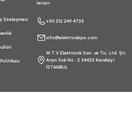
İletişim
ış Sözleşmesi
+90 212 249 4735
venlik
info@elektrodepo.com
ullari
M.T.V Elektronik San. ve Tic. Ltd. Şti.
Arşın Sok No : 2 34425 Karaköy/
 Politikası
İSTANBUL