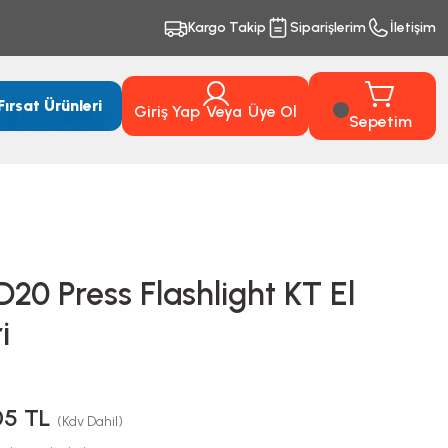
Kargo Takip
Siparişlerim
İletişim
Fırsat Ürünleri
Giriş Yap
Veya
Üye Ol
Sepetim
D20 Press Flashlight KT El
i
05 TL
(Kdv Dahil)