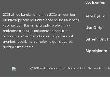
Üye İşlemleri
2001 yılında kurulan şirketimiz 2006 yılından beri
Yeni Üyelik
elektrodepo.com markası altında online ürün satışı
yapmaktadır. Başlangıçta sadece elektronik
Üye Girişi
malzeme olan ürün çeşidimiz zaman içinde
oluşan talep üzerine hobi elektroniği, hırdavat
Şifremi Unut
ürünleri, robotik malzemeler ile genişleyerek
devam etmektedir.
Siparişlerim
© 2017 elektrodepo.com tüm hakları saklıdır. Tüm kredi kartı bi