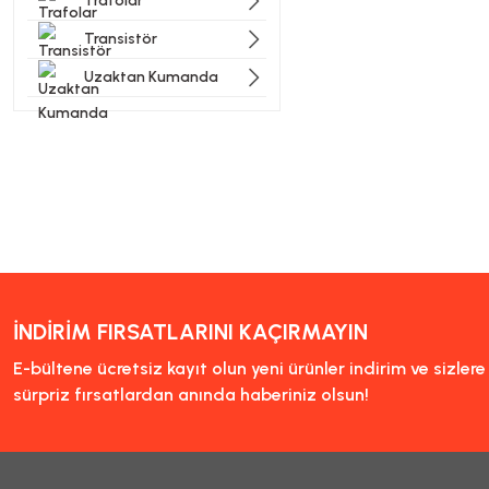
Trafolar
Transistör
Uzaktan Kumanda
İNDİRİM FIRSATLARINI KAÇIRMAYIN
E-bültene ücretsiz kayıt olun yeni ürünler indirim ve sizler
sürpriz fırsatlardan anında haberiniz olsun!