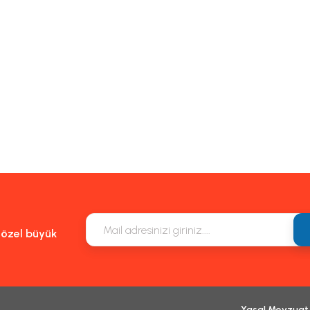
e özel büyük
Yasal Mevzuat