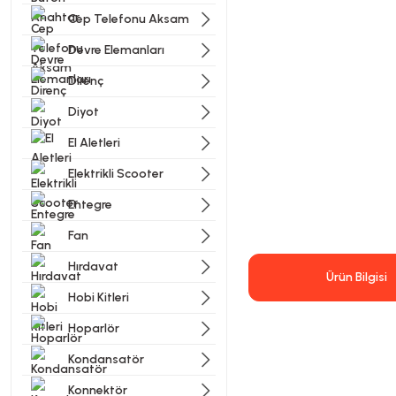
Cep Telefonu Aksam
Devre Elemanları
Direnç
Diyot
El Aletleri
Elektrikli Scooter
Entegre
Fan
Hırdavat
Ürün Bilgisi
Hobi Kitleri
Hoparlör
Kondansatör
Konnektör