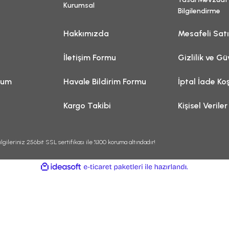
Kurumsal
Bilgilendirme
Hakkımızda
Mesafeli Sat
İletişim Formu
Gizlilik ve Gü
tum
Havale Bildirim Formu
İptal İade Koş
Kargo Takibi
Kişisel Veriler
lgileriniz 256bit SSL sertifikası ile %100 koruma altındadır!
ile
ideasoft
e-
hazırlandı.
ticaret
paketleri