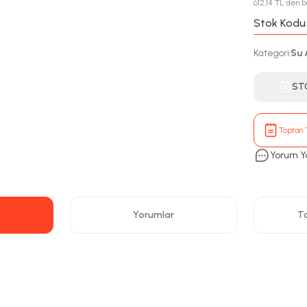
612,14 TL den b
Stok Kodu
Kategori
Su 
:
ST
Toptan T
Yorum Y
Yorumlar
Ta