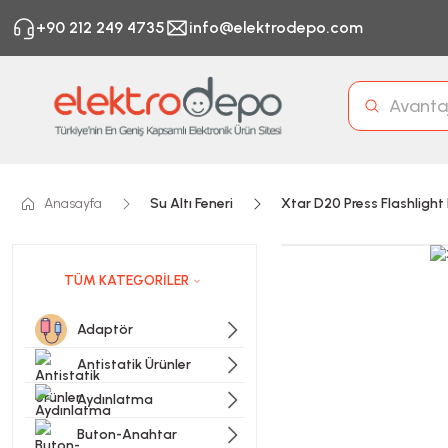
+90 212 249 4735
info@elektrodepo.com
Anasayfa
Su Altı Feneri
Xtar D20 Press Flashlight 
TÜM KATEGORİLER
Adaptör
Antistatik Ürünler
Aydınlatma
Buton-Anahtar