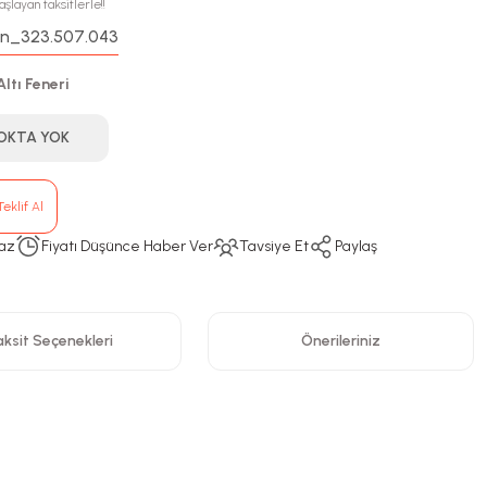
aşlayan taksitlerle!!
n_323.507.043
:
Altı Feneri
OKTA YOK
eklif Al
az
Fiyatı Düşünce Haber Ver
Tavsiye Et
Paylaş
ksit Seçenekleri
Önerileriniz