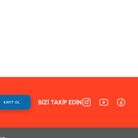
BİZİ TAKİP EDİN
KAYIT OL
 ve