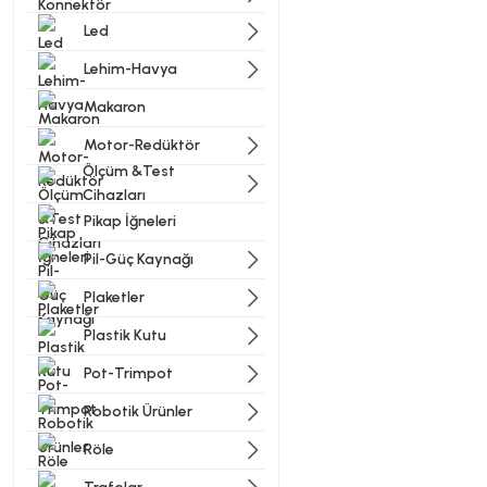
Bu ürünün fiyat bilgisi, resi
Led
Görüş ve önerileriniz için t
Lehim-Havya
Ürün resmi kalitesiz, bozu
Makaron
Ürün açıklamasında eksik bi
Motor-Redüktör
Ürün bilgilerinde hatalar b
Ölçüm &Test
Ürün fiyatı diğer sitelerde
Cihazları
Pikap İğneleri
Bu ürüne benzer farklı alter
Pil-Güç Kaynağı
Plaketler
Plastik Kutu
Pot-Trimpot
Robotik Ürünler
Röle