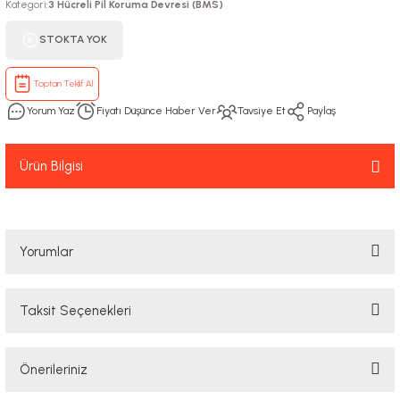
Kategori
3 Hücreli Pil Koruma Devresi (BMS)
:
STOKTA YOK
Toptan Teklif Al
Yorum Yaz
Fiyatı Düşünce Haber Ver
Tavsiye Et
Paylaş
Ürün Bilgisi
Yorumlar
Taksit Seçenekleri
Bu ürüne ilk yorumu siz yapın!
Önerileriniz
Yorum Yaz