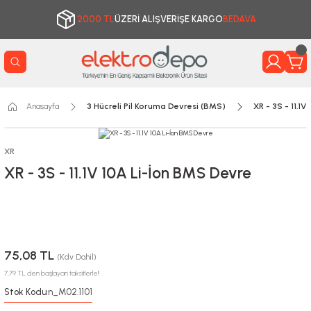
2000 TL
ÜZERİ ALIŞVERİŞE KARGO
BEDAVA
Anasayfa
3 Hücreli Pil Koruma Devresi (BMS)
XR - 3S - 11.1
XR
XR - 3S - 11.1V 10A Li-İon BMS Devre
75,08 TL
(Kdv Dahil)
7,79 TL den başlayan taksitlerle!!
Stok Kodu
n_M02.1101
: