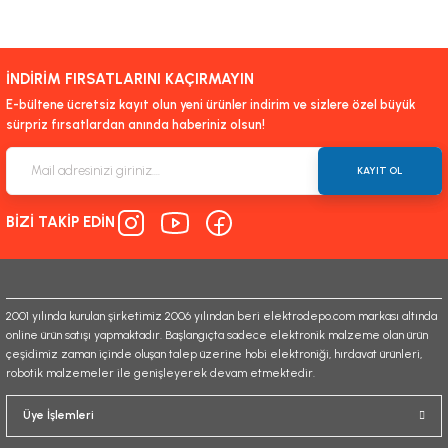
Bu ürünün fiyat bilgisi, resim, ürün açıklamalarında ve diğer konularda
yetersiz gördüğünüz noktaları öneri formunu kullanarak tarafımıza
iletebilirsiniz.
İNDİRİM FIRSATLARINI KAÇIRMAYIN
Görüş ve önerileriniz için teşekkür ederiz.
E-bültene ücretsiz kayıt olun yeni ürünler indirim ve sizlere özel büyük
sürpriz fırsatlardan anında haberiniz olsun!
Ürün resmi kalitesiz, bozuk veya görüntülenemiyor.
Ürün açıklamasında eksik bilgiler bulunuyor.
KAYIT OL
Ürün bilgilerinde hatalar bulunuyor.
BİZİ TAKİP EDİN
Ürün fiyatı diğer sitelerden daha pahalı.
Bu ürüne benzer farklı alternatifler olmalı.
2001 yılında kurulan şirketimiz 2006 yılından beri elektrodepo.com markası altında
online ürün satışı yapmaktadır. Başlangıçta sadece elektronik malzeme olan ürün
çeşidimiz zaman içinde oluşan talep üzerine hobi elektroniği, hırdavat ürünleri,
robotik malzemeler ile genişleyerek devam etmektedir.
Gönder
Üye İşlemleri