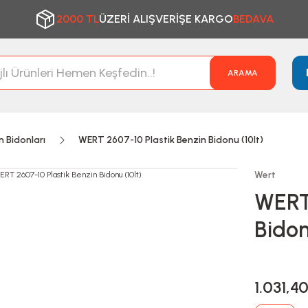
2000 TL
ÜZERİ ALIŞVERİŞE KARGO
BEDAVA
ARAMA
 Bidonları
WERT 2607-10 Plastik Benzin Bidonu (10lt)
Wert
WERT 
Bidon
1.031,4