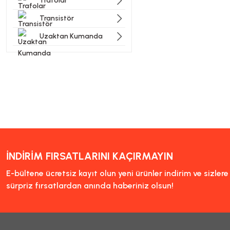
Trafolar
Transistör
Uzaktan Kumanda
İNDİRİM FIRSATLARINI KAÇIRMAYIN
E-bültene ücretsiz kayıt olun yeni ürünler indirim ve sizler
sürpriz fırsatlardan anında haberiniz olsun!