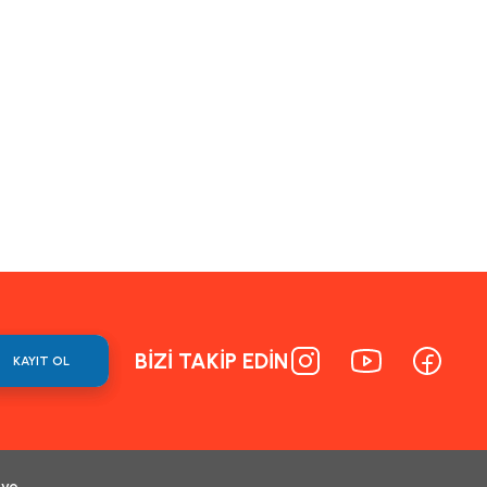
BİZİ TAKİP EDİN
KAYIT OL
 ve