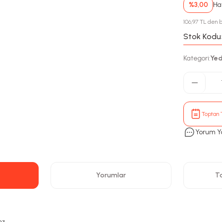
%3,00
Hav
106,97 TL den b
Stok Kodu
Kategori
Yed
:
Toptan T
Yorum Y
Yorumlar
Ta