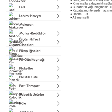
● Hafif, yük altında kolay ezilm
● Kimyasallara dayanıklı sağ
Led
● Buharların yoğunlaşmasını 
● Kapağa monte sızdırmaz sıvı
● Hacim: 10lt
Lehim-Havya
● AB menşeili
Makaron
Motor-Redüktör
Bu ürünün fiyat bilgisi, resi
Ölçüm &Test
Görüş ve önerileriniz için t
Cihazları
Pikap İğneleri
Ürün resmi kalitesiz, bozu
Pil-Güç Kaynağı
Ürün açıklamasında eksik bi
Plaketler
Ürün bilgilerinde hatalar b
Ürün fiyatı diğer sitelerde
Plastik Kutu
Bu ürüne benzer farklı alter
Pot-Trimpot
Robotik Ürünler
Röle