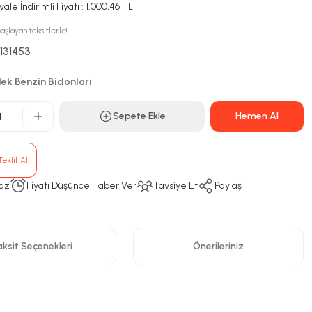
ale İndirimli Fiyatı : 1.000,46 TL
aşlayan taksitlerle!!
131453
:
ek Benzin Bidonları
Sepete Ekle
Hemen Al
eklif Al
az
Fiyatı Düşünce Haber Ver
Tavsiye Et
Paylaş
ksit Seçenekleri
Önerileriniz