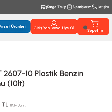
Kargo Takip
Siparişlerim
İletişim
Fırsat Ürünleri
Giriş Yap
Veya
Üye Ol
Sepetim
2607-10 Plastik Benzin
u (10lt)
0 TL
(Kdv Dahil)