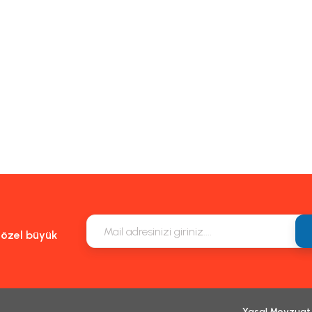
Gönder
e özel büyük
Yasal Mevzuat