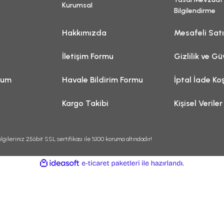
Kurumsal
Bilgilendirme
Hakkımızda
Mesafeli Sat
İletişim Formu
Gizlilik ve Gü
tum
Havale Bildirim Formu
İptal İade Koş
Kargo Takibi
Kişisel Veriler
lgileriniz 256bit SSL sertifikası ile %100 koruma altındadır!
ile
ideasoft
e-
hazırlandı.
ticaret
paketleri