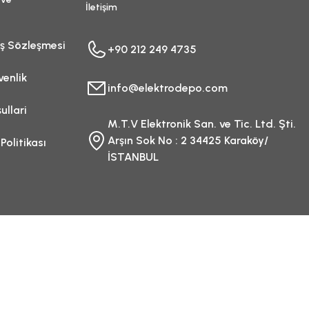
İletişim
ış Sözleşmesi
+90 212 249 4735
venlik
info@elektrodepo.com
ullari
M.T.V Elektronik San. ve Tic. Ltd. Şti.
Arşın Sok No : 2 34425 Karaköy/
 Politikası
İSTANBUL