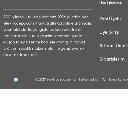
Üye İşlemleri
2001 yılında kurulan şirketimiz 2006 yılından beri
Yeni Üyelik
elektrodepo.com markası altında online ürün satışı
yapmaktadır. Başlangıçta sadece elektronik
Üye Girişi
malzeme olan ürün çeşidimiz zaman içinde
oluşan talep üzerine hobi elektroniği, hırdavat
Şifremi Unut
ürünleri, robotik malzemeler ile genişleyerek
devam etmektedir.
Siparişlerim
© 2017 elektrodepo.com tüm hakları saklıdır. Tüm kredi kartı bi