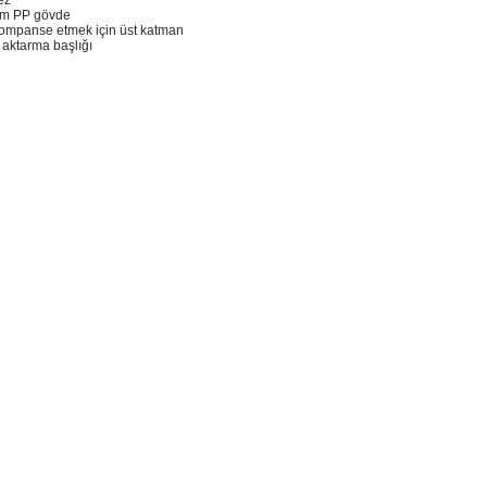
ez
lam PP gövde
kompanse etmek için üst katman
 aktarma başlığı
m, ürün açıklamalarında ve diğer konularda yetersiz gördüğünüz noktaları öneri f
eşekkür ederiz.
Bu ürüne ilk yorumu siz yapın!
k veya görüntülenemiyor.
Yorum Yaz
lgiler bulunuyor.
ulunuyor.
n daha pahalı.
natifler olmalı.