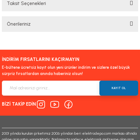
Taksit Seçenekleri
Bu ürüne ilk yorumu siz yapın!
Önerileriniz
Yorum Yaz
Bu ürünün fiyat bilgisi, resim, ürün açıklamalarında ve diğer konularda
yetersiz gördüğünüz noktaları öneri formunu kullanarak tarafımıza
iletebilirsiniz.
İNDİRİM FIRSATLARINI KAÇIRMAYIN
Görüş ve önerileriniz için teşekkür ederiz.
E-bültene ücretsiz kayıt olun yeni ürünler indirim ve sizlere özel büyük
sürpriz fırsatlardan anında haberiniz olsun!
Ürün resmi kalitesiz, bozuk veya görüntülenemiyor.
Ürün açıklamasında eksik bilgiler bulunuyor.
KAYIT OL
Ürün bilgilerinde hatalar bulunuyor.
BİZİ TAKİP EDİN
Ürün fiyatı diğer sitelerden daha pahalı.
Bu ürüne benzer farklı alternatifler olmalı.
2001 yılında kurulan şirketimiz 2006 yılından beri elektrodepo.com markası altında
online ürün satışı yapmaktadır. Başlangıçta sadece elektronik malzeme olan ürün