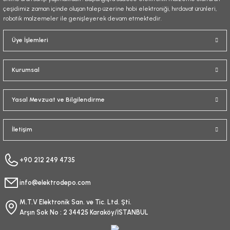
çeşidimiz zaman içinde oluşan talep üzerine hobi elektroniği, hırdavat ürünleri,
robotik malzemeler ile genişleyerek devam etmektedir.
Gönder
Üye İşlemleri
Kurumsal
Yasal Mevzuat ve Bilgilendirme
İletişim
+90 212 249 4735
info@elektrodepo.com
M.T.V Elektronik San. ve Tic. Ltd. Şti.
Arşın Sok No : 2 34425 Karaköy/İSTANBUL