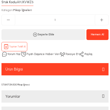
Stok Kodu
AHJKVWZ6
:
Kategori
Pikap İğneleri
:
Sepete Ekle
Hemen Al
Toptan Teklif Al
Yorum Yaz
Fiyatı Düşünce Haber Ver
Tavsiye Et
Paylaş
Ürün Bilgisi
STANTON 500 Pikap İğnesi
Yorumlar