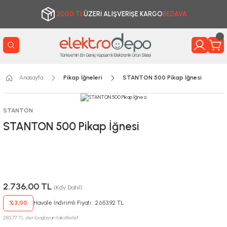
2000 TL
ÜZERİ ALIŞVERİŞE KARGO
BEDAVA
Anasayfa
Pikap İğneleri
STANTON 500 Pikap İğnesi
STANTON
STANTON 500 Pikap İğnesi
2.736,00 TL
(Kdv Dahil)
%3,00
Havale İndirimli Fiyatı : 2.653,92 TL
283,77 TL den başlayan taksitlerle!!