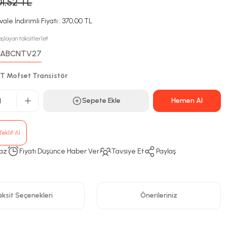
01,52 TL
ale İndirimli Fiyatı : 370,00 TL
şlayan taksitlerle!!
ABCNTV27
:
T Mofset Transistör
Sepete Ekle
Hemen Al
eklif Al
az
Fiyatı Düşünce Haber Ver
Tavsiye Et
Paylaş
ksit Seçenekleri
Önerileriniz