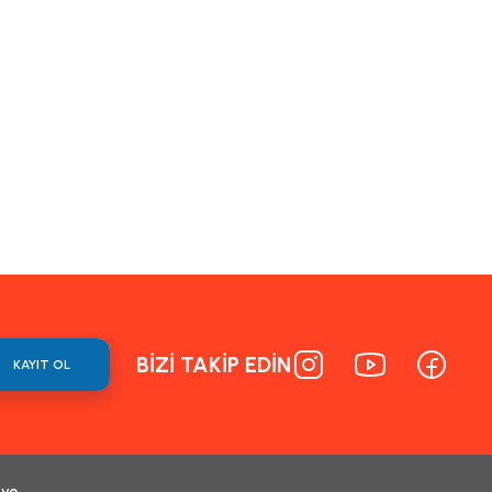
BİZİ TAKİP EDİN
KAYIT OL
 ve