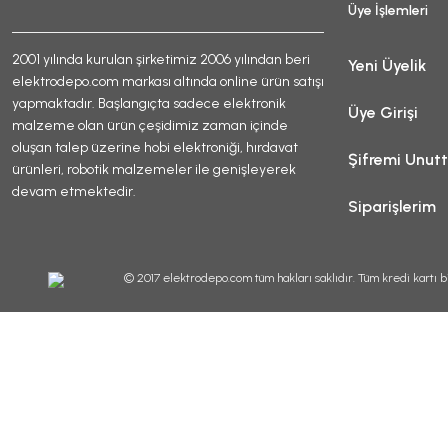
Üye İşlemleri
2001 yılında kurulan şirketimiz 2006 yılından beri
Yeni Üyelik
elektrodepo.com markası altında online ürün satışı
yapmaktadır. Başlangıçta sadece elektronik
Üye Girişi
malzeme olan ürün çeşidimiz zaman içinde
oluşan talep üzerine hobi elektroniği, hırdavat
Şifremi Unut
ürünleri, robotik malzemeler ile genişleyerek
devam etmektedir.
Siparişlerim
© 2017 elektrodepo.com tüm hakları saklıdır. Tüm kredi kartı bi