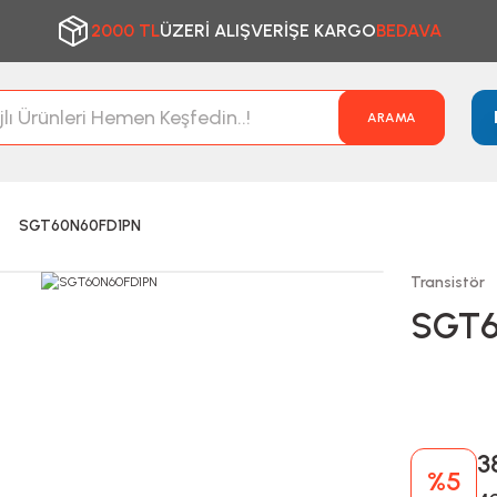
2000 TL
ÜZERİ ALIŞVERİŞE KARGO
BEDAVA
ARAMA
SGT60N60FD1PN
Transistör
SGT6
3
%5