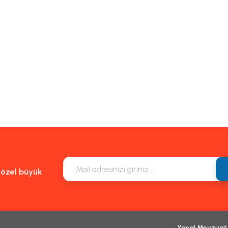
e özel büyük
Yasal Mevzuat