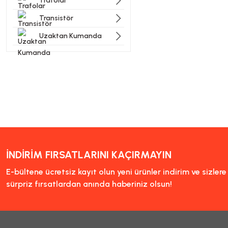
Trafolar
Transistör
Uzaktan Kumanda
İNDİRİM FIRSATLARINI KAÇIRMAYIN
E-bültene ücretsiz kayıt olun yeni ürünler indirim ve sizler
sürpriz fırsatlardan anında haberiniz olsun!