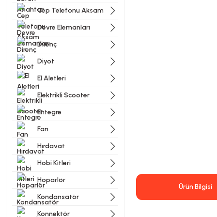
Cep Telefonu Aksam
Devre Elemanları
Direnç
Diyot
El Aletleri
Elektrikli Scooter
Entegre
Fan
Hırdavat
Hobi Kitleri
Hoparlör
Ürün Bilgisi
Kondansatör
Konnektör