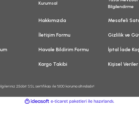
Kurumsal
Bilgilendirme
Hakkımızda
Mesafeli Sat
İletişim Formu
Gizlilik ve Gü
tum
Havale Bildirim Formu
İptal İade Koş
Kargo Takibi
Kişisel Veriler
lgileriniz 256bit SSL sertifikası ile %100 koruma altındadır!
ile
ideasoft
e-
hazırlandı.
ticaret
paketleri