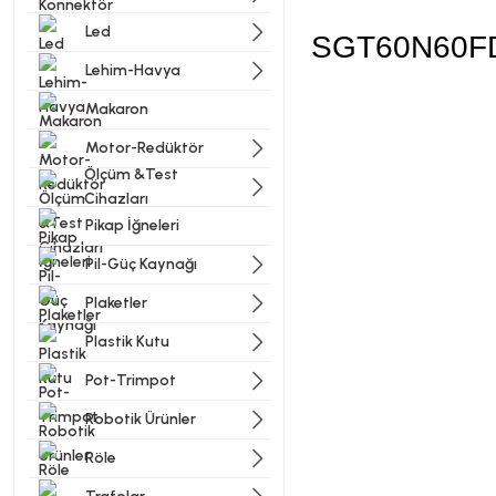
Led
SGT60N60FD
Lehim-Havya
Makaron
Bu ürünün fiyat bilgisi, resi
Motor-Redüktör
Görüş ve önerileriniz için t
Ölçüm &Test
Cihazları
Ürün resmi kalitesiz, bozu
Pikap İğneleri
Ürün açıklamasında eksik bi
Pil-Güç Kaynağı
Ürün bilgilerinde hatalar b
Plaketler
Ürün fiyatı diğer sitelerde
Plastik Kutu
Bu ürüne benzer farklı alter
Pot-Trimpot
Robotik Ürünler
Röle