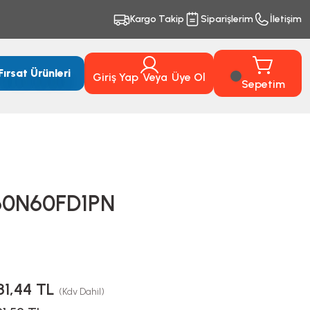
Kargo Takip
Siparişlerim
İletişim
Fırsat Ürünleri
Giriş Yap
Veya
Üye Ol
Sepetim
0N60FD1PN
81,44 TL
(Kdv Dahil)