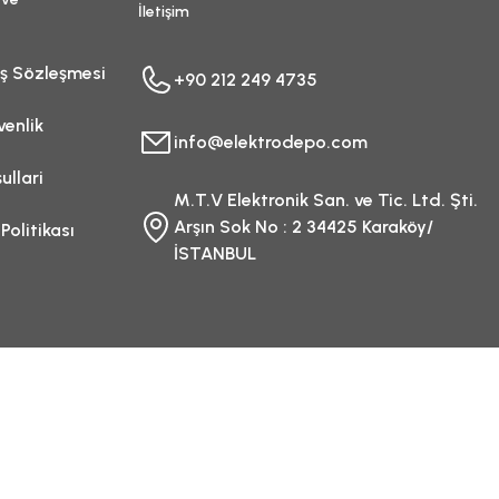
İletişim
ış Sözleşmesi
+90 212 249 4735
venlik
info@elektrodepo.com
ullari
M.T.V Elektronik San. ve Tic. Ltd. Şti.
Arşın Sok No : 2 34425 Karaköy/
 Politikası
İSTANBUL