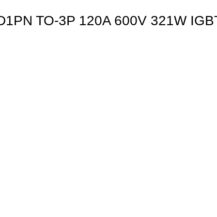
1PN TO-3P 120A 600V 321W IG
m, ürün açıklamalarında ve diğer konularda yetersiz gördüğünüz noktaları öneri f
eşekkür ederiz.
Bu ürüne ilk yorumu siz yapın!
k veya görüntülenemiyor.
Yorum Yaz
lgiler bulunuyor.
ulunuyor.
n daha pahalı.
natifler olmalı.
Gönder