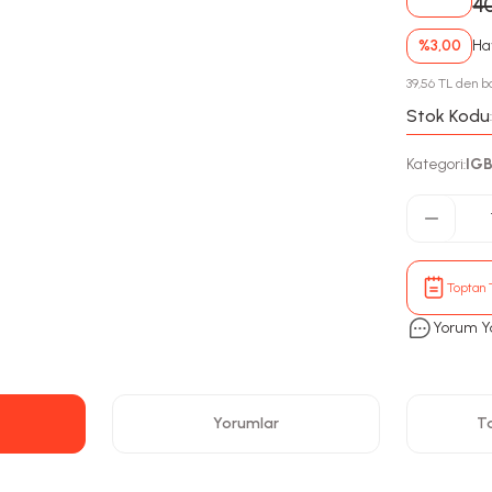
4
%3,00
Hav
39,56 TL den ba
Stok Kodu
Kategori
IGB
:
Toptan T
Yorum Y
Yorumlar
Ta