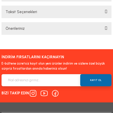
Taksit Seçenekleri
Bu ürüne ilk yorumu siz yapın!
Önerileriniz
Yorum Yaz
Bu ürünün fiyat bilgisi, resim, ürün açıklamalarında ve diğer konularda
yetersiz gördüğünüz noktaları öneri formunu kullanarak tarafımıza
iletebilirsiniz.
İNDİRİM FIRSATLARINI KAÇIRMAYIN
Görüş ve önerileriniz için teşekkür ederiz.
E-bültene ücretsiz kayıt olun yeni ürünler indirim ve sizlere özel büyük
sürpriz fırsatlardan anında haberiniz olsun!
Ürün resmi kalitesiz, bozuk veya görüntülenemiyor.
Ürün açıklamasında eksik bilgiler bulunuyor.
KAYIT OL
Ürün bilgilerinde hatalar bulunuyor.
BİZİ TAKİP EDİN
Ürün fiyatı diğer sitelerden daha pahalı.
Bu ürüne benzer farklı alternatifler olmalı.