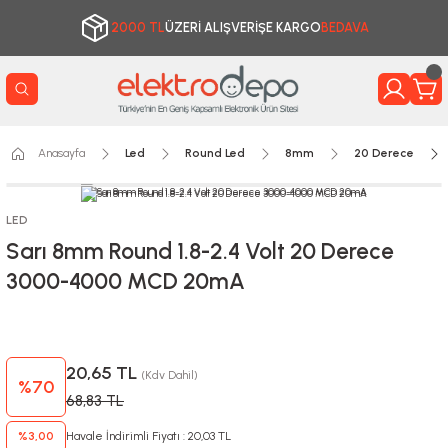
2000 TL
ÜZERİ ALIŞVERİŞE KARGO
BEDAVA
Anasayfa
Led
Round Led
8mm
20 Derece
LED
Sarı 8mm Round 1.8-2.4 Volt 20 Derece
3000-4000 MCD 20mA
20,65 TL
(Kdv Dahil)
%70
68,83 TL
%3,00
Havale İndirimli Fiyatı : 20,03 TL