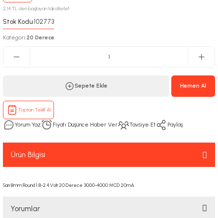
2,14 TL den başlayan taksitlerle!!
Stok Kodu
102773
:
Kategori
20 Derece
:
Sepete Ekle
Hemen Al
Toptan Teklif Al
Yorum Yaz
Fiyatı Düşünce Haber Ver
Tavsiye Et
Paylaş
Ürün Bilgisi
Sarı 8mm Round 1.8-2.4 Volt 20 Derece 3000-4000 MCD 20mA
Yorumlar