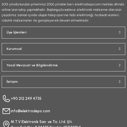
2001 yılında kurulan şirketimiz 2006 yılından beri elektrodepo.com markası altında
online ürün satışı yapmaktadır. Başlangıçta sadece elektronik malzeme olan ürün
çeşidimiz zaman içinde oluşan talep üzerine hobi elektroniği, hırdavat ürünleri,
robotik malzemeler ile genişleyerek devam etmektedir.
Gönder
Üye İşlemleri
Kurumsal
Yasal Mevzuat ve Bilgilendirme
İletişim
+90 212 249 4735
info@elektrodepo.com
M.T.V Elektronik San. ve Tic. Ltd. Şti.