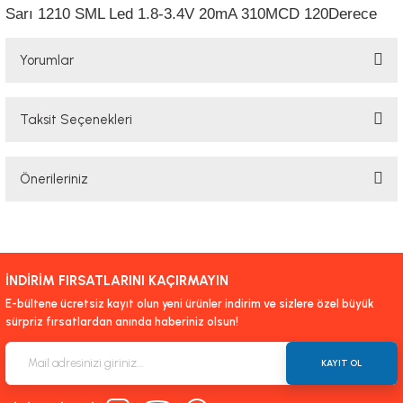
Sarı 1210 SML Led 1.8-3.4V 20mA 310MCD 120Derece
Yorumlar
Taksit Seçenekleri
Bu ürüne ilk yorumu siz yapın!
Önerileriniz
Yorum Yaz
Bu ürünün fiyat bilgisi, resim, ürün açıklamalarında ve diğer konularda
yetersiz gördüğünüz noktaları öneri formunu kullanarak tarafımıza
iletebilirsiniz.
İNDİRİM FIRSATLARINI KAÇIRMAYIN
Görüş ve önerileriniz için teşekkür ederiz.
E-bültene ücretsiz kayıt olun yeni ürünler indirim ve sizlere özel büyük
sürpriz fırsatlardan anında haberiniz olsun!
Ürün resmi kalitesiz, bozuk veya görüntülenemiyor.
Ürün açıklamasında eksik bilgiler bulunuyor.
KAYIT OL
Ürün bilgilerinde hatalar bulunuyor.