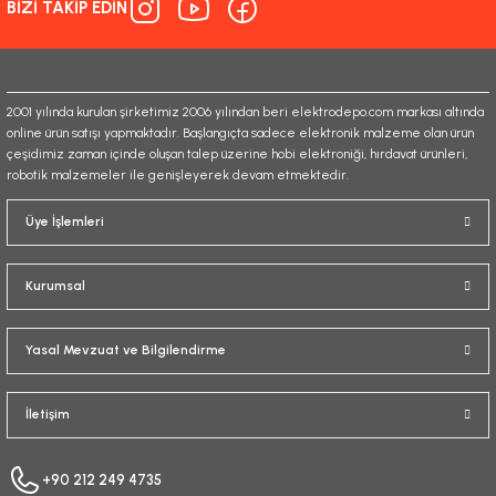
BİZİ TAKİP EDİN
Ürün fiyatı diğer sitelerden daha pahalı.
Bu ürüne benzer farklı alternatifler olmalı.
2001 yılında kurulan şirketimiz 2006 yılından beri elektrodepo.com markası altında
online ürün satışı yapmaktadır. Başlangıçta sadece elektronik malzeme olan ürün
çeşidimiz zaman içinde oluşan talep üzerine hobi elektroniği, hırdavat ürünleri,
robotik malzemeler ile genişleyerek devam etmektedir.
Gönder
Üye İşlemleri
Kurumsal
Yasal Mevzuat ve Bilgilendirme
İletişim
+90 212 249 4735