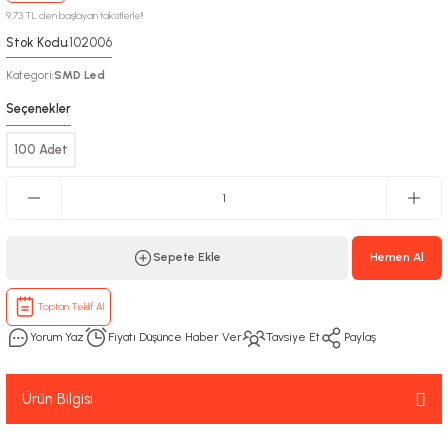
9,73 TL den başlayan taksitlerle!!
Stok Kodu
102006
:
Kategori
SMD Led
:
Seçenekler
100 Adet
Sepete Ekle
Hemen Al
Toptan Teklif Al
Yorum Yaz
Fiyatı Düşünce Haber Ver
Tavsiye Et
Paylaş
Ürün Bilgisi