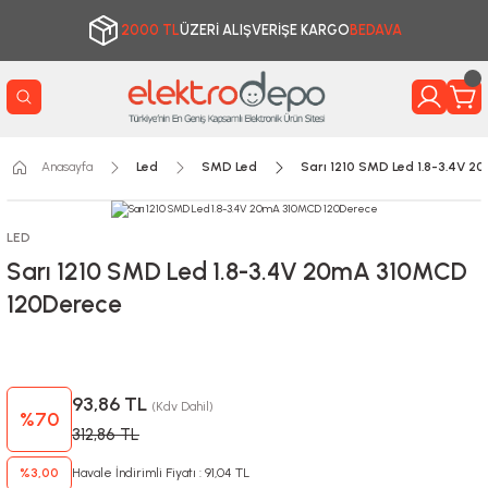
2000 TL
ÜZERİ ALIŞVERİŞE KARGO
BEDAVA
Anasayfa
Led
SMD Led
Sarı 1210 SMD Led 1.8-3.4V 
LED
Sarı 1210 SMD Led 1.8-3.4V 20mA 310MCD
120Derece
93,86 TL
(Kdv Dahil)
%70
312,86 TL
%3,00
Havale İndirimli Fiyatı : 91,04 TL