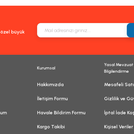
Yorum Yaz
lgiler bulunuyor.
ulunuyor.
n daha pahalı.
natifler olmalı.
e özel büyük
Yasal Mevzuat
Kurumsal
Gönder
Bilgilendirme
Hakkımızda
Mesafeli Sat
İletişim Formu
Gizlilik ve Gü
tum
Havale Bildirim Formu
İptal İade Koş
Kargo Takibi
Kişisel Veriler