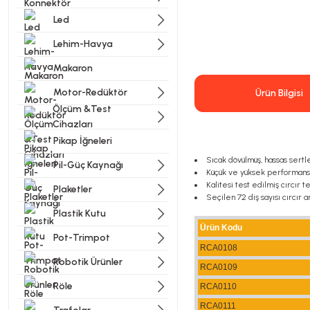
Led
Lehim-Havya
Makaron
Motor-Redüktör
Ürün Bilgisi
Ölçüm &Test
Cihazları
Pikap İğneleri
Sıcak dövülmüş, hassas sertl
Pil-Güç Kaynağı
Küçük ve yüksek performanslı
Kalitesi test edilmiş cırcır 
Plaketler
Seçilen 72 diş sayısı cırcır an
Plastik Kutu
Ürün Kodu
Pot-Trimpot
RCA0108
Robotik Ürünler
RCA0109
Röle
RCA0110
RCA0111