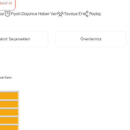
eklif Al
az
Fiyatı Düşünce Haber Ver
Tavsiye Et
Paylaş
ksit Seçenekleri
Önerileriniz
an tanır.