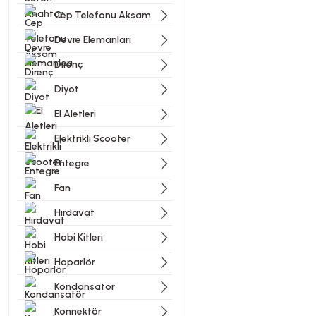
Cep Telefonu Aksam
Devre Elemanları
Direnç
Diyot
El Aletleri
Elektrikli Scooter
Entegre
Fan
Hırdavat
Hobi Kitleri
Hoparlör
Kondansatör
Konnektör