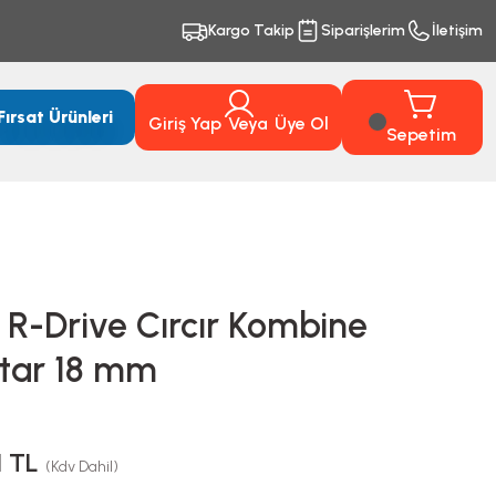
Kargo Takip
Siparişlerim
İletişim
Fırsat Ürünleri
Giriş Yap
Veya
Üye Ol
Sepetim
 R-Drive Cırcır Kombine
tar 18 mm
1 TL
(Kdv Dahil)