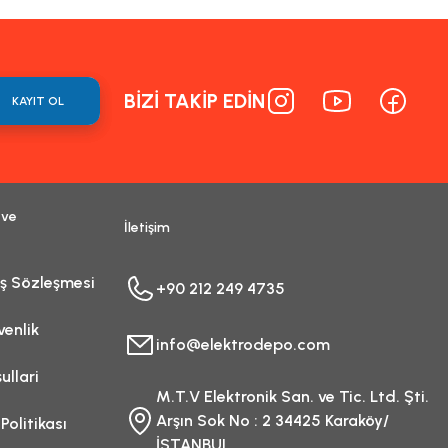
BİZİ TAKİP EDİN
KAYIT OL
 ve
İletişim
ış Sözleşmesi
+90 212 249 4735
venlik
info@elektrodepo.com
ullari
M.T.V Elektronik San. ve Tic. Ltd. Şti.
Arşın Sok No : 2 34425 Karaköy/
 Politikası
İSTANBUL