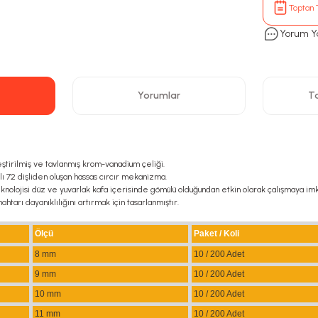
Toptan T
Yorum Y
Yorumlar
Ta
eştirilmiş ve tavlanmış krom-vanadium çeliği.
 72 dişliden oluşan hassas cırcır mekanizma.
teknolojisi düz ve yuvarlak kafa içerisinde gömülü olduğundan etkin olarak çalışmaya imk
ahtarı dayanıklılığını artırmak için tasarlanmıştır.
Ölçü
Paket / Koli
8 mm
10 / 200 Adet
9 mm
10 / 200 Adet
10 mm
10 / 200 Adet
11 mm
10 / 200 Adet