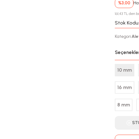
%3,00
Hav
161,43 TL den ba
Stok Kodu
Kategori
Ale
:
Seçenekle
10 mm
16 mm
8 mm
ST