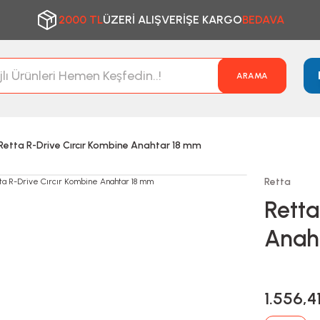
2000 TL
ÜZERİ ALIŞVERİŞE KARGO
BEDAVA
ARAMA
Retta R-Drive Cırcır Kombine Anahtar 18 mm
Retta
Retta
Anah
1.556,4