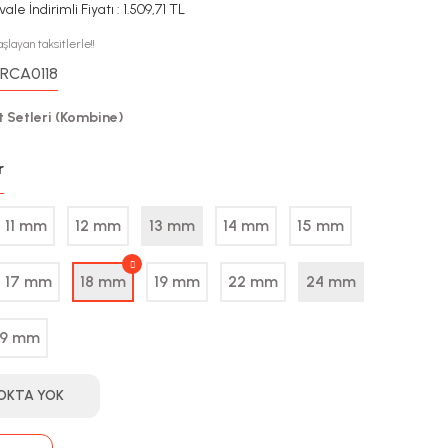
ale İndirimli Fiyatı : 1.509,71 TL
şlayan taksitlerle!!
RCA0118
:
t Setleri (Kombine)
r
11 mm
12 mm
13 mm
14 mm
15 mm
17 mm
18 mm
19 mm
22 mm
24 mm
9 mm
OKTA YOK