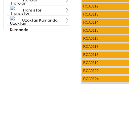
Trafolar
RCA0112
Transistör
RCA0113
Uzaktan Kumanda
RCA0114
RCA0115
RCA0116
RCA0117
RCA0118
RCA0119
RCA0122
RCA0124
Bu ürünün fiyat bilgisi, resi
Görüş ve önerileriniz için t
Ürün resmi kalitesiz, bozu