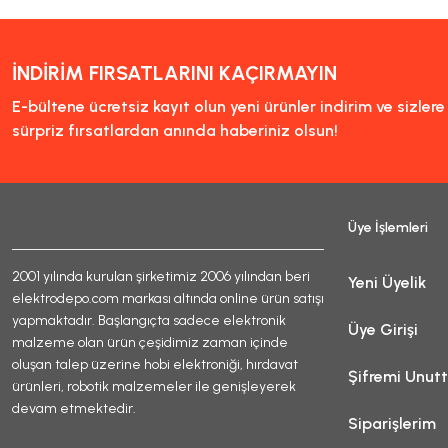
Ürün açıklamasında eksik bi
Ürün bilgilerinde hatalar b
Ürün fiyatı diğer sitelerde
İNDİRİM FIRSATLARINI KAÇIRMAYIN
Bu ürüne benzer farklı alter
E-bültene ücretsiz kayıt olun yeni ürünler indirim ve sizler
sürpriz fırsatlardan anında haberiniz olsun!
Üye İşlemleri
2001 yılında kurulan şirketimiz 2006 yılından beri
Yeni Üyelik
elektrodepo.com markası altında online ürün satışı
yapmaktadır. Başlangıçta sadece elektronik
Üye Girişi
malzeme olan ürün çeşidimiz zaman içinde
oluşan talep üzerine hobi elektroniği, hırdavat
Şifremi Unut
ürünleri, robotik malzemeler ile genişleyerek
devam etmektedir.
Siparişlerim