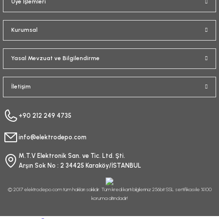
Üye İşlemleri
Kurumsal
Yasal Mevzuat ve Bilgilendirme
İletişim
+90 212 249 4735
info@elektrodepo.com
M.T.V Elektronik San. ve Tic. Ltd. Şti.
Arşın Sok No : 2 34425 Karaköy/İSTANBUL
© 2017 elektrodepo.com tüm hakları saklıdır. Tüm kredi kartı bilgileriniz 256bit SSL sertifikası ile %100
koruma altındadır!