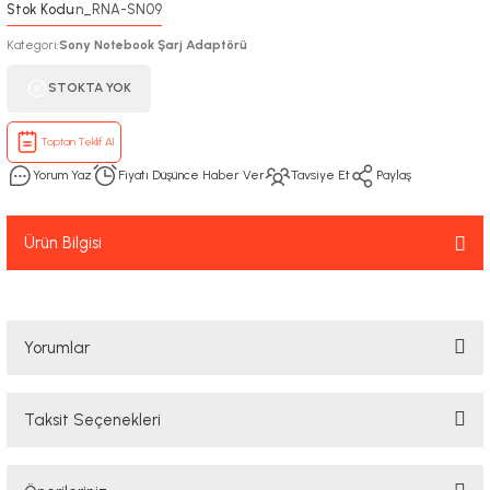
Stok Kodu
n_RNA-SN09
:
Kategori
Sony Notebook Şarj Adaptörü
:
STOKTA YOK
Toptan Teklif Al
Yorum Yaz
Fiyatı Düşünce Haber Ver
Tavsiye Et
Paylaş
Ürün Bilgisi
Yorumlar
Taksit Seçenekleri
Bu ürüne ilk yorumu siz yapın!