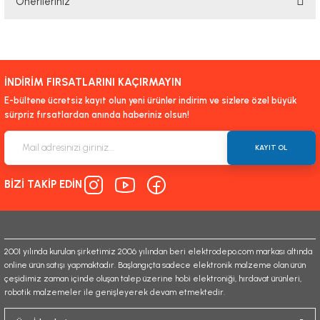
Önerileriniz
Yorum Yaz
Bu ürünün fiyat bilgisi, resim, ürün açıklamalarında ve diğer konularda
yetersiz gördüğünüz noktaları öneri formunu kullanarak tarafımıza
iletebilirsiniz.
İNDİRİM FIRSATLARINI KAÇIRMAYIN
Görüş ve önerileriniz için teşekkür ederiz.
E-bültene ücretsiz kayıt olun yeni ürünler indirim ve sizlere özel büyük
sürpriz fırsatlardan anında haberiniz olsun!
Ürün resmi kalitesiz, bozuk veya görüntülenemiyor.
Ürün açıklamasında eksik bilgiler bulunuyor.
KAYIT OL
Ürün bilgilerinde hatalar bulunuyor.
BİZİ TAKİP EDİN
Ürün fiyatı diğer sitelerden daha pahalı.
Bu ürüne benzer farklı alternatifler olmalı.
2001 yılında kurulan şirketimiz 2006 yılından beri elektrodepo.com markası altında
online ürün satışı yapmaktadır. Başlangıçta sadece elektronik malzeme olan ürün
çeşidimiz zaman içinde oluşan talep üzerine hobi elektroniği, hırdavat ürünleri,
robotik malzemeler ile genişleyerek devam etmektedir.
Gönder