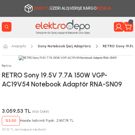
2000 TL
ÜZERİ ALIŞVERİŞE KARGO
BEDAVA
Anasayfa
Sony Notebook Şarj Adaptörü
RETRO Sony 19.5V
Retro
RETRO Sony 19.5V 7.7A 150W VGP-
AC19V54 Notebook Adaptör RNA-SN09
3.059,53 TL
(Kdv Dahil)
%3,00
Havale İndirimli Fiyatı : 2.967,74 TL
317,32 TL den başlayan taksitlerle!!