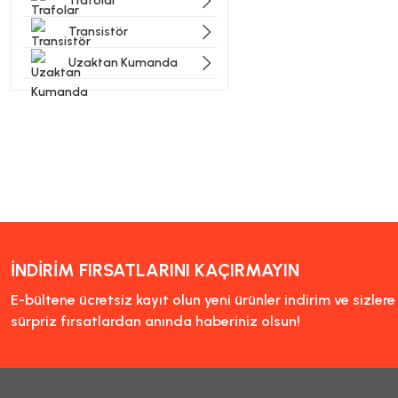
Trafolar
Transistör
Uzaktan Kumanda
İNDİRİM FIRSATLARINI KAÇIRMAYIN
E-bültene ücretsiz kayıt olun yeni ürünler indirim ve sizler
sürpriz fırsatlardan anında haberiniz olsun!