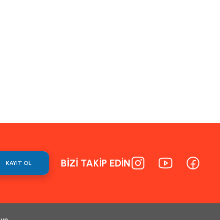
BİZİ TAKİP EDİN
KAYIT OL
 ve