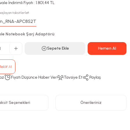
ale İndirimli Fiyatı : 1.801,44 TL
aşlayan taksitlerle!!
n_RNA-APC852T
:
le Notebook Şarj Adaptörü
Sepete Ekle
Hemen Al
eklif Al
az
Fiyatı Düşünce Haber Ver
Tavsiye Et
Paylaş
ksit Seçenekleri
Önerileriniz