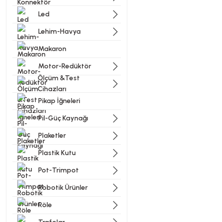
Led
Lehim-Havya
Bu ürünün fiyat bilgisi, resi
Görüş ve önerileriniz için t
Makaron
Motor-Redüktör
Ürün resmi kalitesiz, bozu
Ölçüm &Test
Ürün açıklamasında eksik bi
Cihazları
Ürün bilgilerinde hatalar b
Pikap İğneleri
Ürün fiyatı diğer sitelerde
Pil-Güç Kaynağı
Bu ürüne benzer farklı alter
Plaketler
Plastik Kutu
Pot-Trimpot
Robotik Ürünler
Röle