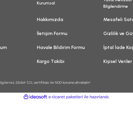
Kurumsal
Bilgilendirme
Hakkımızda
Mesafeli Sat
İletişim Formu
Gizlilik ve Gü
tum
Havale Bildirim Formu
İptal İade Koş
Kargo Takibi
Kişisel Veriler
lgileriniz 256bit SSL sertifikası ile %100 koruma altındadır!
ile
ideasoft
e-
hazırlandı.
ticaret
paketleri