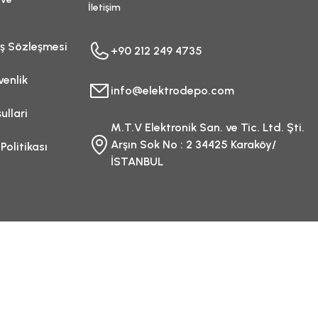
İletişim
ış Sözleşmesi
+90 212 249 4735
venlik
info@elektrodepo.com
ullari
M.T.V Elektronik San. ve Tic. Ltd. Şti.
Arşın Sok No : 2 34425 Karaköy/
 Politikası
İSTANBUL