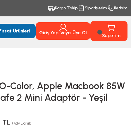
Kargo Takip
Siparişlerim
İletişim
Fırsat Ürünleri
Giriş Yap
Veya
Üye Ol
Sepetim
O-Color, Apple Macbook 85W
fe 2 Mini Adaptör - Yeşil
5 TL
(Kdv Dahil)