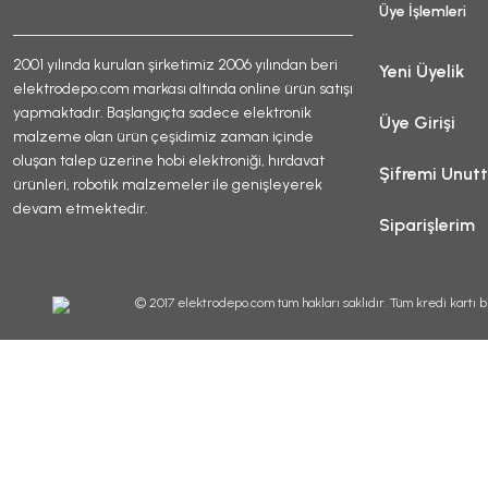
Üye İşlemleri
2001 yılında kurulan şirketimiz 2006 yılından beri
Yeni Üyelik
elektrodepo.com markası altında online ürün satışı
yapmaktadır. Başlangıçta sadece elektronik
Üye Girişi
malzeme olan ürün çeşidimiz zaman içinde
oluşan talep üzerine hobi elektroniği, hırdavat
Şifremi Unut
ürünleri, robotik malzemeler ile genişleyerek
devam etmektedir.
Siparişlerim
© 2017 elektrodepo.com tüm hakları saklıdır. Tüm kredi kartı bi