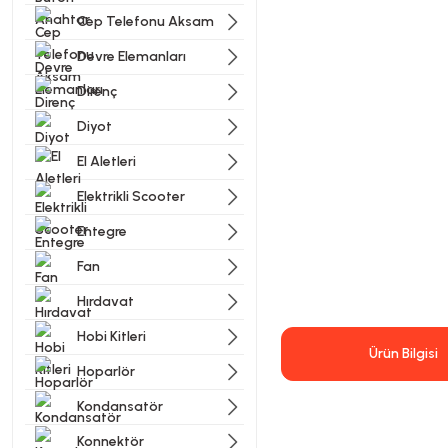
Cep Telefonu Aksam
Devre Elemanları
Direnç
Diyot
El Aletleri
Elektrikli Scooter
Entegre
Fan
Hırdavat
Hobi Kitleri
Ürün Bilgisi
Hoparlör
Kondansatör
Konnektör