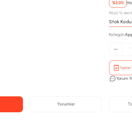
%3,00
Hav
192,62 TL den b
Stok Kodu
Kategori
App
:
Toptan T
Yorum Y
Yorumlar
Ta