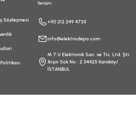
İletişim
ış Sözleşmesi
+90 212 249 4735
venlik
info@elektrodepo.com
ullari
M.T.V Elektronik San. ve Tic. Ltd. Şti.
Arşın Sok No : 2 34425 Karaköy/
 Politikası
İSTANBUL