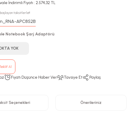
ale İndirimli Fiyatı : 2.574,32 TL
aşlayan taksitlerle!!
n_RNA-APC852B
:
le Notebook Şarj Adaptörü
OKTA YOK
eklif Al
az
Fiyatı Düşünce Haber Ver
Tavsiye Et
Paylaş
ksit Seçenekleri
Önerileriniz