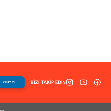
BİZİ TAKİP EDİN
KAYIT OL
 ve