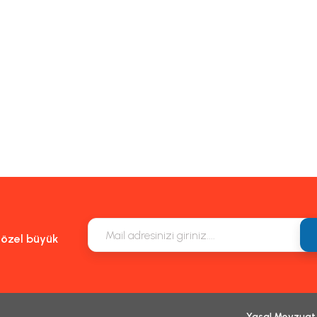
e özel büyük
Yasal Mevzuat