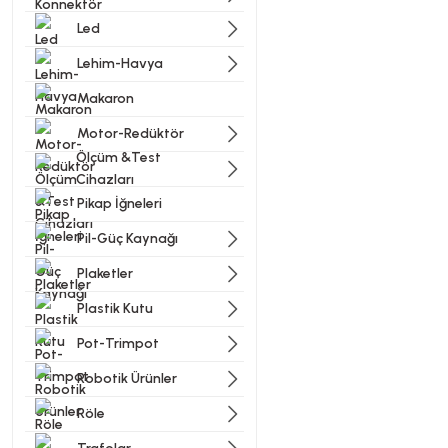
Led
Lehim-Havya
Bu ürünün fiyat bilgisi, resi
Görüş ve önerileriniz için t
Makaron
Motor-Redüktör
Ürün resmi kalitesiz, bozu
Ölçüm &Test
Ürün açıklamasında eksik bi
Cihazları
Ürün bilgilerinde hatalar b
Pikap İğneleri
Ürün fiyatı diğer sitelerde
Pil-Güç Kaynağı
Bu ürüne benzer farklı alter
Plaketler
Plastik Kutu
Pot-Trimpot
Robotik Ürünler
Röle