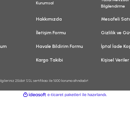
Kurumsal
Bilgilendirme
Hakkımızda
Mesafeli Sat
İletişim Formu
Gizlilik ve Gü
tum
Havale Bildirim Formu
İptal İade Koş
Kargo Takibi
Kişisel Veriler
lgileriniz 256bit SSL sertifikası ile %100 koruma altındadır!
ile
ideasoft
e-
hazırlandı.
ticaret
paketleri