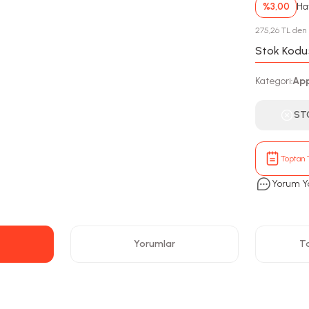
%3,00
Hav
275,26 TL den b
Stok Kodu
Kategori
App
:
ST
Toptan T
Yorum Y
Yorumlar
Ta