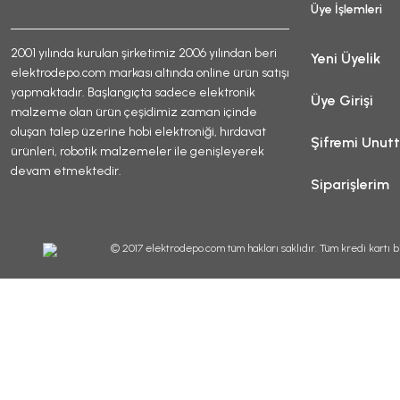
Üye İşlemleri
2001 yılında kurulan şirketimiz 2006 yılından beri
Yeni Üyelik
elektrodepo.com markası altında online ürün satışı
yapmaktadır. Başlangıçta sadece elektronik
Üye Girişi
malzeme olan ürün çeşidimiz zaman içinde
oluşan talep üzerine hobi elektroniği, hırdavat
Şifremi Unut
ürünleri, robotik malzemeler ile genişleyerek
devam etmektedir.
Siparişlerim
© 2017 elektrodepo.com tüm hakları saklıdır. Tüm kredi kartı bi