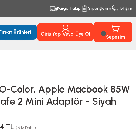
Kargo Takip
Siparişlerim
İletişim
Fırsat Ürünleri
Giriş Yap
Veya
Üye Ol
Sepetim
O-Color, Apple Macbook 85W
fe 2 Mini Adaptör - Siyah
94 TL
(Kdv Dahil)