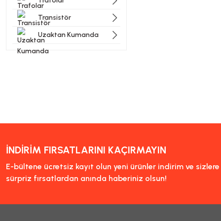
Trafolar
Transistör
Uzaktan Kumanda
İNDİRİM FIRSATLARINI KAÇIRMAYIN
E-bültene ücretsiz kayıt olun yeni ürünler indirim ve sizler
sürpriz fırsatlardan anında haberiniz olsun!