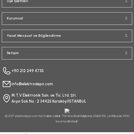
Üye İşlemleri
Kurumsal
Yasal Mevzuat ve Bilgilendirme
İletişim
+90 212 249 4735
info@elektrodepo.com
M.T.V Elektronik San. ve Tic. Ltd. Şti.
Arşın Sok No : 2 34425 Karaköy/İSTANBUL
© 2017 elektrodepo.com tüm hakları saklıdır. Tüm kredi kartı bilgileriniz 256bit SSL sertifikası ile %100
koruma altındadır!