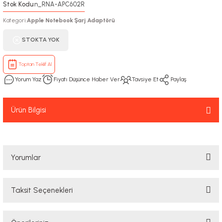
Stok Kodu
n_RNA-APC602R
:
Kategori
Apple Notebook Şarj Adaptörü
:
STOKTA YOK
Toptan Teklif Al
Yorum Yaz
Fiyatı Düşünce Haber Ver
Tavsiye Et
Paylaş
Ürün Bilgisi
Yorumlar
Taksit Seçenekleri
Bu ürüne ilk yorumu siz yapın!