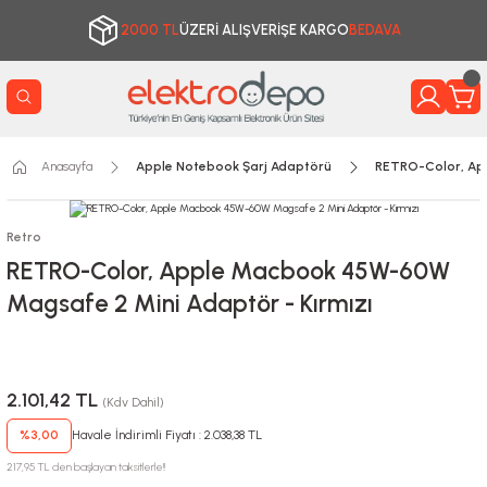
2000 TL
ÜZERİ ALIŞVERİŞE KARGO
BEDAVA
Anasayfa
Apple Notebook Şarj Adaptörü
RETRO-Color, Ap
Retro
RETRO-Color, Apple Macbook 45W-60W
Magsafe 2 Mini Adaptör - Kırmızı
2.101,42 TL
(Kdv Dahil)
%3,00
Havale İndirimli Fiyatı : 2.038,38 TL
217,95 TL den başlayan taksitlerle!!