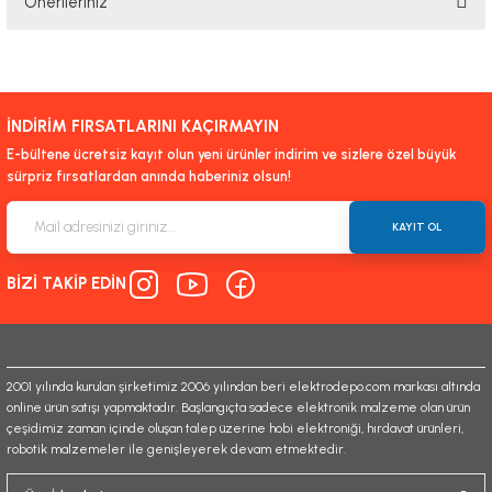
Önerileriniz
Yorum Yaz
Bu ürünün fiyat bilgisi, resim, ürün açıklamalarında ve diğer konularda
yetersiz gördüğünüz noktaları öneri formunu kullanarak tarafımıza
iletebilirsiniz.
İNDİRİM FIRSATLARINI KAÇIRMAYIN
Görüş ve önerileriniz için teşekkür ederiz.
E-bültene ücretsiz kayıt olun yeni ürünler indirim ve sizlere özel büyük
sürpriz fırsatlardan anında haberiniz olsun!
Ürün resmi kalitesiz, bozuk veya görüntülenemiyor.
Ürün açıklamasında eksik bilgiler bulunuyor.
KAYIT OL
Ürün bilgilerinde hatalar bulunuyor.
BİZİ TAKİP EDİN
Ürün fiyatı diğer sitelerden daha pahalı.
Bu ürüne benzer farklı alternatifler olmalı.
2001 yılında kurulan şirketimiz 2006 yılından beri elektrodepo.com markası altında
online ürün satışı yapmaktadır. Başlangıçta sadece elektronik malzeme olan ürün
çeşidimiz zaman içinde oluşan talep üzerine hobi elektroniği, hırdavat ürünleri,
robotik malzemeler ile genişleyerek devam etmektedir.
Gönder