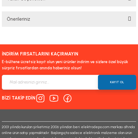
Bu ürüne ilk yorumu siz yapın!
Önerileriniz
Yorum Yaz
Bu ürünün fiyat bilgisi, resim, ürün açıklamalarında ve diğer konularda
yetersiz gördüğünüz noktaları öneri formunu kullanarak tarafımıza
iletebilirsiniz.
İNDİRİM FIRSATLARINI KAÇIRMAYIN
Görüş ve önerileriniz için teşekkür ederiz.
E-bültene ücretsiz kayıt olun yeni ürünler indirim ve sizlere özel büyük
sürpriz fırsatlardan anında haberiniz olsun!
Ürün resmi kalitesiz, bozuk veya görüntülenemiyor.
Ürün açıklamasında eksik bilgiler bulunuyor.
KAYIT OL
Ürün bilgilerinde hatalar bulunuyor.
BİZİ TAKİP EDİN
Ürün fiyatı diğer sitelerden daha pahalı.
Bu ürüne benzer farklı alternatifler olmalı.
2001 yılında kurulan şirketimiz 2006 yılından beri elektrodepo.com markası altında
online ürün satışı yapmaktadır. Başlangıçta sadece elektronik malzeme olan ürün