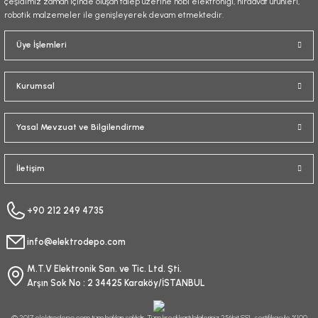
çeşidimiz zaman içinde oluşan talep üzerine hobi elektroniği, hırdavat ürünleri,
robotik malzemeler ile genişleyerek devam etmektedir.
Gönder
Üye İşlemleri
Kurumsal
Yasal Mevzuat ve Bilgilendirme
İletişim
+90 212 249 4735
info@elektrodepo.com
M.T.V Elektronik San. ve Tic. Ltd. Şti.
Arşın Sok No : 2 34425 Karaköy/İSTANBUL
© 2017 elektrodepo.com tüm hakları saklıdır. Tüm kredi kartı bilgileriniz 256bit SSL sertifikası ile %100