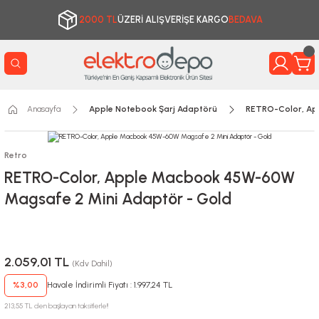
2000 TL
ÜZERİ ALIŞVERİŞE KARGO
BEDAVA
Anasayfa
Apple Notebook Şarj Adaptörü
RETRO-Color, Ap
Retro
RETRO-Color, Apple Macbook 45W-60W
Magsafe 2 Mini Adaptör - Gold
2.059,01 TL
(Kdv Dahil)
%3,00
Havale İndirimli Fiyatı : 1.997,24 TL
213,55 TL den başlayan taksitlerle!!