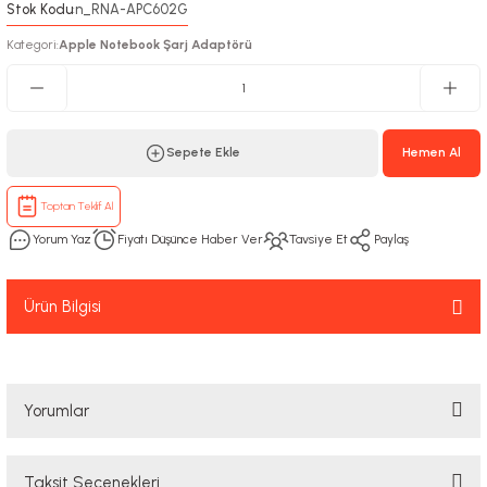
Stok Kodu
n_RNA-APC602G
:
Kategori
Apple Notebook Şarj Adaptörü
:
Sepete Ekle
Hemen Al
Toptan Teklif Al
Yorum Yaz
Fiyatı Düşünce Haber Ver
Tavsiye Et
Paylaş
Ürün Bilgisi
Yorumlar
Taksit Seçenekleri