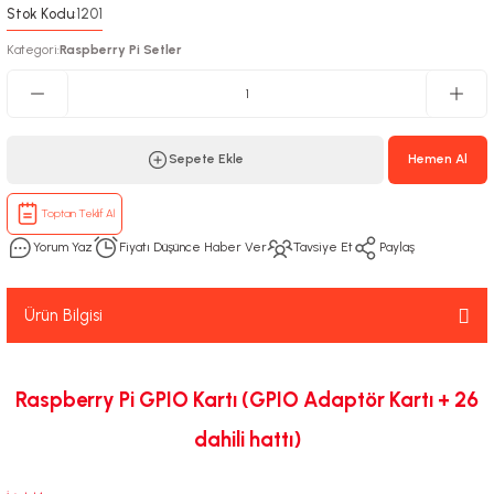
Stok Kodu
1201
:
Kategori
Raspberry Pi Setler
:
Sepete Ekle
Hemen Al
Toptan Teklif Al
Yorum Yaz
Fiyatı Düşünce Haber Ver
Tavsiye Et
Paylaş
Ürün Bilgisi
Raspberry Pi GPIO Kartı (GPIO Adaptör Kartı + 26
dahili hattı)