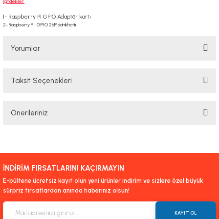
İçindekiler:
1- Raspberry PI GPIO Adaptör kartı
2- Raspberry PI GPIO 26P dahili hattı
Yorumlar
Taksit Seçenekleri
Bu ürüne ilk yorumu siz yapın!
Önerileriniz
Yorum Yaz
Bu ürünün fiyat bilgisi, resim, ürün açıklamalarında ve diğer konularda
yetersiz gördüğünüz noktaları öneri formunu kullanarak tarafımıza
iletebilirsiniz.
İNDİRİM FIRSATLARINI KAÇIRMAYIN
Görüş ve önerileriniz için teşekkür ederiz.
E-bültene ücretsiz kayıt olun yeni ürünler indirim ve sizlere özel büyük
sürpriz fırsatlardan anında haberiniz olsun!
Ürün resmi kalitesiz, bozuk veya görüntülenemiyor.
Ürün açıklamasında eksik bilgiler bulunuyor.
KAYIT OL