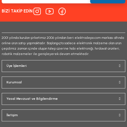
Ürün bilgilerinde hatalar bulunuyor.
BİZİ TAKİP EDİN
Ürün fiyatı diğer sitelerden daha pahalı.
Bu ürüne benzer farklı alternatifler olmalı.
2001 yılında kurulan şirketimiz 2006 yılından beri elektrodepo.com markası altında
online ürün satışı yapmaktadır. Başlangıçta sadece elektronik malzeme olan ürün
çeşidimiz zaman içinde oluşan talep üzerine hobi elektroniği, hırdavat ürünleri,
robotik malzemeler ile genişleyerek devam etmektedir.
Gönder
Üye İşlemleri
Kurumsal
Yasal Mevzuat ve Bilgilendirme
İletişim