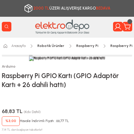
2000 TL
ÜZERİ ALIŞVERİŞE KARGO
BEDAVA
Anasayfa
Robotik Ürünler
Raspberry Pi
Raspberry Pi 
Arduino
Raspberry Pi GPIO Kartı (GPIO Adaptör
Kartı + 26 dahili hattı)
68,83 TL
(Kdv Dahil)
%3,00
Havale İndirimli Fiyatı : 66,77 TL
7,14 TL den başlayan taksitlerle!!