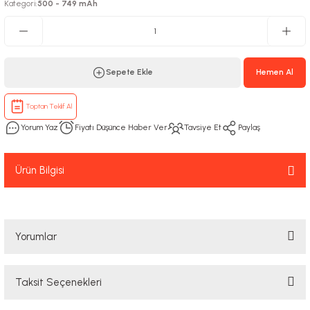
Kategori
500 - 749 mAh
:
Sepete Ekle
Hemen Al
Toptan Teklif Al
Yorum Yaz
Fiyatı Düşünce Haber Ver
Tavsiye Et
Paylaş
Ürün Bilgisi
Yorumlar
Taksit Seçenekleri
Bu ürüne ilk yorumu siz yapın!