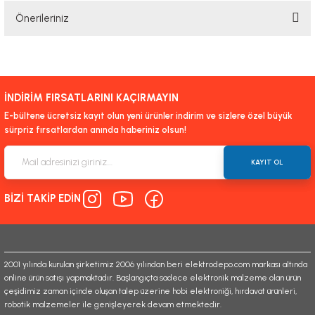
Önerileriniz
Yorum Yaz
Bu ürünün fiyat bilgisi, resim, ürün açıklamalarında ve diğer konularda
yetersiz gördüğünüz noktaları öneri formunu kullanarak tarafımıza
iletebilirsiniz.
İNDİRİM FIRSATLARINI KAÇIRMAYIN
Görüş ve önerileriniz için teşekkür ederiz.
E-bültene ücretsiz kayıt olun yeni ürünler indirim ve sizlere özel büyük
sürpriz fırsatlardan anında haberiniz olsun!
Ürün resmi kalitesiz, bozuk veya görüntülenemiyor.
Ürün açıklamasında eksik bilgiler bulunuyor.
KAYIT OL
Ürün bilgilerinde hatalar bulunuyor.
BİZİ TAKİP EDİN
Ürün fiyatı diğer sitelerden daha pahalı.
Bu ürüne benzer farklı alternatifler olmalı.
2001 yılında kurulan şirketimiz 2006 yılından beri elektrodepo.com markası altında
online ürün satışı yapmaktadır. Başlangıçta sadece elektronik malzeme olan ürün
çeşidimiz zaman içinde oluşan talep üzerine hobi elektroniği, hırdavat ürünleri,
robotik malzemeler ile genişleyerek devam etmektedir.
Gönder