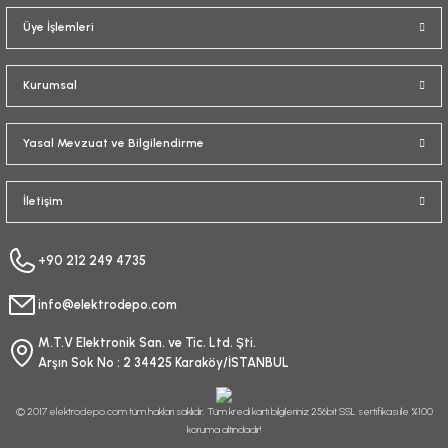
Üye İşlemleri
Kurumsal
Yasal Mevzuat ve Bilgilendirme
İletişim
+90 212 249 4735
info@elektrodepo.com
M.T.V Elektronik San. ve Tic. Ltd. Şti.
Arşın Sok No : 2 34425 Karaköy/İSTANBUL
© 2017 elektrodepo.com tüm hakları saklıdır. Tüm kredi kartı bilgileriniz 256bit SSL sertifikası ile %100
koruma altındadır!