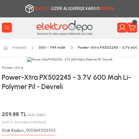
2000 TL
ÜZERİ ALIŞVERİŞE KARGO
BEDAVA
Anasayfa
500 - 749 mAh
Power-Xtra PX502245 - 3.7V 600 M
Power-Xtra
Power-Xtra PX502245 - 3.7V 600 Mah Li-
Polymer Pil - Devreli
259,88 TL
(Kdv Dahil)
26,95 TL den başlayan taksitlerle!!
Stok Kodu
n_900.869.503.453
: