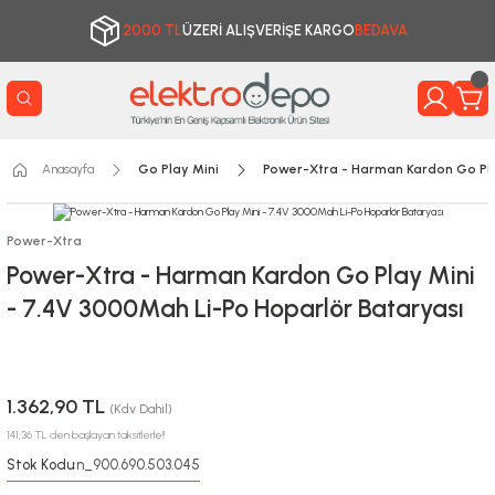
2000 TL
ÜZERİ ALIŞVERİŞE KARGO
BEDAVA
Anasayfa
Go Play Mini
Power-Xtra - Harman Kardon Go Pla
Power-Xtra
Power-Xtra - Harman Kardon Go Play Mini
- 7.4V 3000Mah Li-Po Hoparlör Bataryası
1.362,90 TL
(Kdv Dahil)
141,36 TL den başlayan taksitlerle!!
Stok Kodu
n_900.690.503.045
: