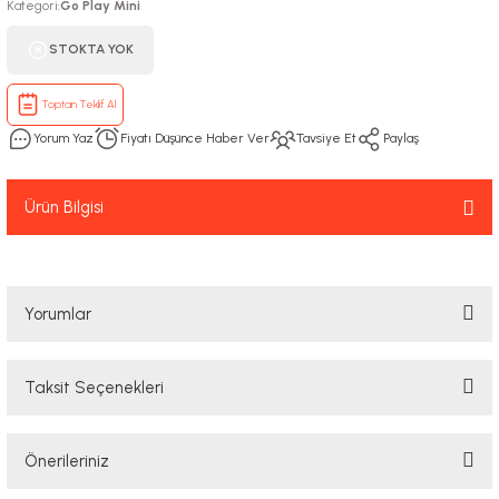
Kategori
Go Play Mini
:
STOKTA YOK
Toptan Teklif Al
Yorum Yaz
Fiyatı Düşünce Haber Ver
Tavsiye Et
Paylaş
Ürün Bilgisi
Yorumlar
Taksit Seçenekleri
Bu ürüne ilk yorumu siz yapın!
Önerileriniz
Yorum Yaz