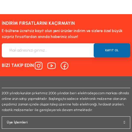
Bu ürünün fiyat bilgisi, resim, ürün açıklamalarında ve diğer konularda
yetersiz gördüğünüz noktaları öneri formunu kullanarak tarafımıza
iletebilirsiniz.
İNDİRİM FIRSATLARINI KAÇIRMAYIN
Görüş ve önerileriniz için teşekkür ederiz.
E-bültene ücretsiz kayıt olun yeni ürünler indirim ve sizlere özel büyük
sürpriz fırsatlardan anında haberiniz olsun!
Ürün resmi kalitesiz, bozuk veya görüntülenemiyor.
Ürün açıklamasında eksik bilgiler bulunuyor.
KAYIT OL
Ürün bilgilerinde hatalar bulunuyor.
BİZİ TAKİP EDİN
Ürün fiyatı diğer sitelerden daha pahalı.
Bu ürüne benzer farklı alternatifler olmalı.
2001 yılında kurulan şirketimiz 2006 yılından beri elektrodepo.com markası altında
online ürün satışı yapmaktadır. Başlangıçta sadece elektronik malzeme olan ürün
çeşidimiz zaman içinde oluşan talep üzerine hobi elektroniği, hırdavat ürünleri,
robotik malzemeler ile genişleyerek devam etmektedir.
Gönder
Üye İşlemleri