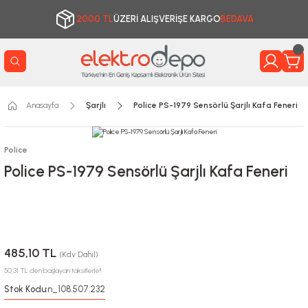
2000 TL
ÜZERİ ALIŞVERİŞE KARGO
BEDAVA
Anasayfa
Şarjlı
Police PS-1979 Sensörlü Şarjlı Kafa Feneri
Police
Police PS-1979 Sensörlü Şarjlı Kafa Feneri
485,10 TL
(Kdv Dahil)
50,31 TL den başlayan taksitlerle!!
Stok Kodu
n_108.507.232
: