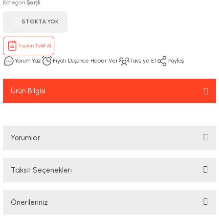
Kategori
Şarjlı
:
STOKTA YOK
Toptan Teklif Al
Yorum Yaz
Fiyatı Düşünce Haber Ver
Tavsiye Et
Paylaş
Ürün Bilgisi
Yorumlar
Taksit Seçenekleri
Bu ürüne ilk yorumu siz yapın!
Önerileriniz
Yorum Yaz