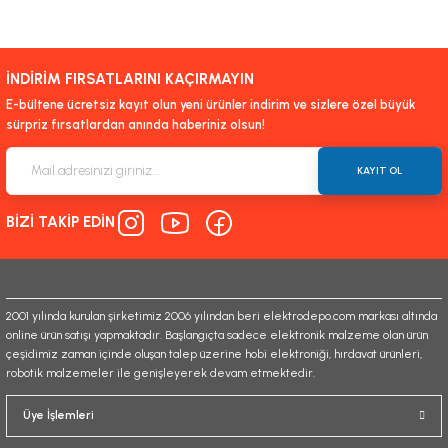
Bu ürünün fiyat bilgisi, resim, ürün açıklamalarında ve diğer konularda
yetersiz gördüğünüz noktaları öneri formunu kullanarak tarafımıza
iletebilirsiniz.
İNDİRİM FIRSATLARINI KAÇIRMAYIN
Görüş ve önerileriniz için teşekkür ederiz.
E-bültene ücretsiz kayıt olun yeni ürünler indirim ve sizlere özel büyük
sürpriz fırsatlardan anında haberiniz olsun!
Ürün resmi kalitesiz, bozuk veya görüntülenemiyor.
Ürün açıklamasında eksik bilgiler bulunuyor.
KAYIT OL
Ürün bilgilerinde hatalar bulunuyor.
BİZİ TAKİP EDİN
Ürün fiyatı diğer sitelerden daha pahalı.
Bu ürüne benzer farklı alternatifler olmalı.
2001 yılında kurulan şirketimiz 2006 yılından beri elektrodepo.com markası altında
online ürün satışı yapmaktadır. Başlangıçta sadece elektronik malzeme olan ürün
çeşidimiz zaman içinde oluşan talep üzerine hobi elektroniği, hırdavat ürünleri,
robotik malzemeler ile genişleyerek devam etmektedir.
Gönder
Üye İşlemleri