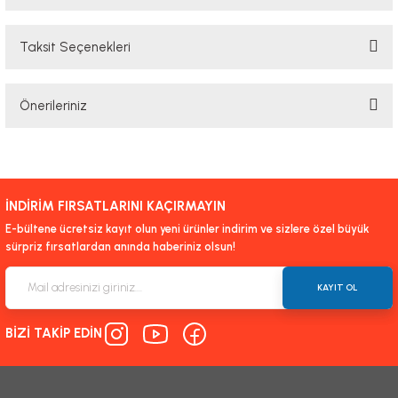
Taksit Seçenekleri
Bu ürüne ilk yorumu siz yapın!
Önerileriniz
Yorum Yaz
Bu ürünün fiyat bilgisi, resim, ürün açıklamalarında ve diğer konularda
yetersiz gördüğünüz noktaları öneri formunu kullanarak tarafımıza
iletebilirsiniz.
İNDİRİM FIRSATLARINI KAÇIRMAYIN
Görüş ve önerileriniz için teşekkür ederiz.
E-bültene ücretsiz kayıt olun yeni ürünler indirim ve sizlere özel büyük
sürpriz fırsatlardan anında haberiniz olsun!
Ürün resmi kalitesiz, bozuk veya görüntülenemiyor.
Ürün açıklamasında eksik bilgiler bulunuyor.
KAYIT OL
Ürün bilgilerinde hatalar bulunuyor.
BİZİ TAKİP EDİN
Ürün fiyatı diğer sitelerden daha pahalı.
Bu ürüne benzer farklı alternatifler olmalı.