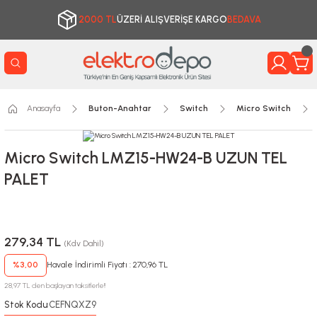
2000 TL
ÜZERİ ALIŞVERİŞE KARGO
BEDAVA
Anasayfa
Buton-Anahtar
Switch
Micro Switch
Micro Switch LMZ15-HW24-B UZUN TEL
PALET
279,34 TL
(Kdv Dahil)
%3,00
Havale İndirimli Fiyatı : 270,96 TL
28,97 TL den başlayan taksitlerle!!
Stok Kodu
CEFNQXZ9
: