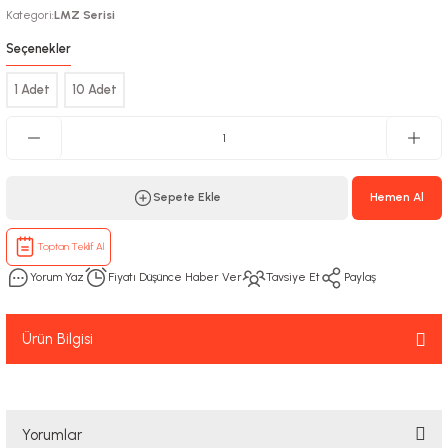
Kategori
LMZ Serisi
:
Seçenekler
1 Adet
10 Adet
Sepete Ekle
Hemen Al
Toptan Teklif Al
Yorum Yaz
Fiyatı Düşünce Haber Ver
Tavsiye Et
Paylaş
Ürün Bilgisi
Yorumlar