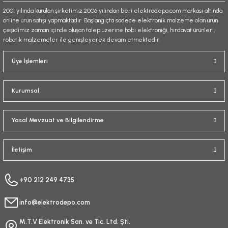
2001 yılında kurulan şirketimiz 2006 yılından beri elektrodepo.com markası altında
online ürün satışı yapmaktadır. Başlangıçta sadece elektronik malzeme olan ürün
çeşidimiz zaman içinde oluşan talep üzerine hobi elektroniği, hırdavat ürünleri,
robotik malzemeler ile genişleyerek devam etmektedir.
Gönder
Üye İşlemleri
Kurumsal
Yasal Mevzuat ve Bilgilendirme
İletişim
+90 212 249 4735
info@elektrodepo.com
M.T.V Elektronik San. ve Tic. Ltd. Şti.