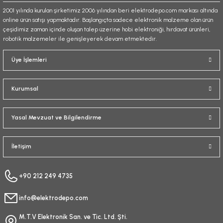
2001 yılında kurulan şirketimiz 2006 yılından beri elektrodepo.com markası altında
online ürün satışı yapmaktadır. Başlangıçta sadece elektronik malzeme olan ürün
çeşidimiz zaman içinde oluşan talep üzerine hobi elektroniği, hırdavat ürünleri,
robotik malzemeler ile genişleyerek devam etmektedir.
Gönder
Üye İşlemleri
Kurumsal
Yasal Mevzuat ve Bilgilendirme
İletişim
+90 212 249 4735
info@elektrodepo.com
M.T.V Elektronik San. ve Tic. Ltd. Şti.