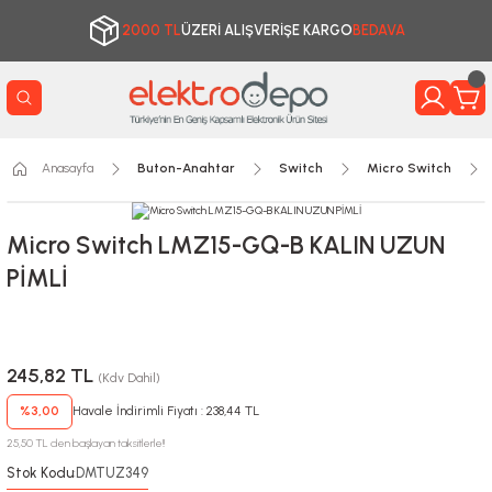
2000 TL
ÜZERİ ALIŞVERİŞE KARGO
BEDAVA
Anasayfa
Buton-Anahtar
Switch
Micro Switch
Micro Switch LMZ15-GQ-B KALIN UZUN
PİMLİ
245,82 TL
(Kdv Dahil)
%3,00
Havale İndirimli Fiyatı : 238,44 TL
25,50 TL den başlayan taksitlerle!!
Stok Kodu
DMTUZ349
: