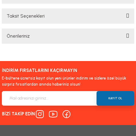
Taksit Seçenekleri
Bu ürüne ilk yorumu siz yapın!
Önerileriniz
Yorum Yaz
Bu ürünün fiyat bilgisi, resim, ürün açıklamalarında ve diğer konularda
yetersiz gördüğünüz noktaları öneri formunu kullanarak tarafımıza
iletebilirsiniz.
İNDİRİM FIRSATLARINI KAÇIRMAYIN
Görüş ve önerileriniz için teşekkür ederiz.
E-bültene ücretsiz kayıt olun yeni ürünler indirim ve sizlere özel büyük
sürpriz fırsatlardan anında haberiniz olsun!
Ürün resmi kalitesiz, bozuk veya görüntülenemiyor.
Ürün açıklamasında eksik bilgiler bulunuyor.
KAYIT OL
Ürün bilgilerinde hatalar bulunuyor.
BİZİ TAKİP EDİN
Ürün fiyatı diğer sitelerden daha pahalı.
Bu ürüne benzer farklı alternatifler olmalı.