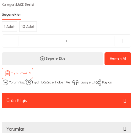
Kategori
LMZ Serisi
:
Seçenekler
1 Adet
10 Adet
Sepete Ekle
Hemen Al
Toptan Teklif Al
Yorum Yaz
Fiyatı Düşünce Haber Ver
Tavsiye Et
Paylaş
Ürün Bilgisi
Yorumlar