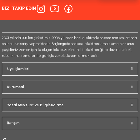
BİZİ TAKİP EDİN
Ürün fiyatı diğer sitelerden daha pahalı.
Bu ürüne benzer farklı alternatifler olmalı.
2001 yılında kurulan şirketimiz 2006 yılından beri elektrodepo.com markası altında
online ürün satışı yapmaktadır. Başlangıçta sadece elektronik malzeme olan ürün
çeşidimiz zaman içinde oluşan talep üzerine hobi elektroniği, hırdavat ürünleri,
robotik malzemeler ile genişleyerek devam etmektedir.
Gönder
Üye İşlemleri
Kurumsal
Yasal Mevzuat ve Bilgilendirme
İletişim