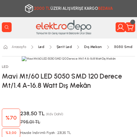
2000 TL
ÜZERİ ALIŞVERİŞE KARGO
BEDAVA
Anasayfa
Led
Şerit Led
Dış Mekan
5050 Smd
LED
Mavi Mt/60 LED 5050 SMD 120 Derece
Mt/1.4 A-16.8 Watt Dış Mekân
238,50 TL
(Kdv Dahil)
%70
795,01 TL
%3,00
Havale İndirimli Fiyatı : 231,35 TL