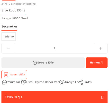
24,74 TL den başlayan taksitlerle!!
Stok Kodu
105112
:
Kategori
5050 Smd
:
Seçenekler
1 Metre
Sepete Ekle
Hemen Al
Toptan Teklif Al
Yorum Yaz
Fiyatı Düşünce Haber Ver
Tavsiye Et
Paylaş
Ürün Bilgisi