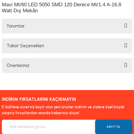
Mavi Mt/60 LED 5050 SMD 120 Derece Mt/1.4 A-16.8
Watt Dış Mekân
Yorumlar
Taksit Seçenekleri
Bu ürüne ilk yorumu siz yapın!
Önerileriniz
Yorum Yaz
Bu ürünün fiyat bilgisi, resim, ürün açıklamalarında ve diğer konularda
yetersiz gördüğünüz noktaları öneri formunu kullanarak tarafımıza
iletebilirsiniz.
İNDİRİM FIRSATLARINI KAÇIRMAYIN
Görüş ve önerileriniz için teşekkür ederiz.
E-bültene ücretsiz kayıt olun yeni ürünler indirim ve sizlere özel büyük
sürpriz fırsatlardan anında haberiniz olsun!
Ürün resmi kalitesiz, bozuk veya görüntülenemiyor.
Ürün açıklamasında eksik bilgiler bulunuyor.
KAYIT OL
Ürün bilgilerinde hatalar bulunuyor.