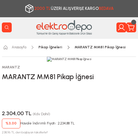
2000 TL
ÜZERİ ALIŞVERİŞE KARGO
BEDAVA
Anasayfa
Pikap İğneleri
MARANTZ MM81 Pikap İğnesi
MARANTZ
MARANTZ MM81 Pikap İğnesi
2.304,00 TL
(Kdv Dahil)
%3,00
Havale İndirimli Fiyatı : 2.234,88 TL
238,96 TL den başlayan taksitlerle!!