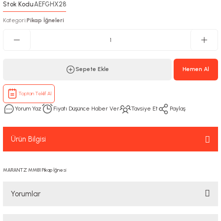
Stok Kodu
AEFGHX28
:
Kategori
Pikap İğneleri
:
Sepete Ekle
Hemen Al
Toptan Teklif Al
Yorum Yaz
Fiyatı Düşünce Haber Ver
Tavsiye Et
Paylaş
Ürün Bilgisi
MARANTZ MM81 Pikap İğnesi
Yorumlar