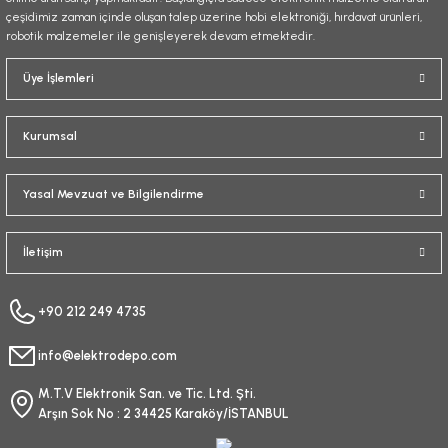
çeşidimiz zaman içinde oluşan talep üzerine hobi elektroniği, hırdavat ürünleri,
robotik malzemeler ile genişleyerek devam etmektedir.
Gönder
Üye İşlemleri
Kurumsal
Yasal Mevzuat ve Bilgilendirme
İletişim
+90 212 249 4735
info@elektrodepo.com
M.T.V Elektronik San. ve Tic. Ltd. Şti.
Arşın Sok No : 2 34425 Karaköy/İSTANBUL