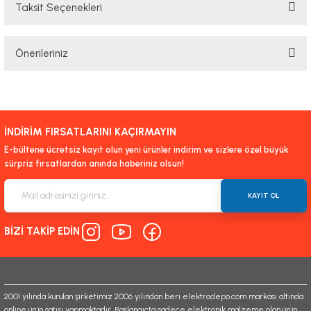
Taksit Seçenekleri
Bu ürüne ilk yorumu siz yapın!
Önerileriniz
Yorum Yaz
Bu ürünün fiyat bilgisi, resim, ürün açıklamalarında ve diğer konularda
yetersiz gördüğünüz noktaları öneri formunu kullanarak tarafımıza
iletebilirsiniz.
İNDİRİM FIRSATLARINI KAÇIRMAYIN
Görüş ve önerileriniz için teşekkür ederiz.
E-bültene ücretsiz kayıt olun yeni ürünler indirim ve sizlere özel büyük
sürpriz fırsatlardan anında haberiniz olsun!
Ürün resmi kalitesiz, bozuk veya görüntülenemiyor.
Ürün açıklamasında eksik bilgiler bulunuyor.
KAYIT OL
Ürün bilgilerinde hatalar bulunuyor.
BİZİ TAKİP EDİN
Ürün fiyatı diğer sitelerden daha pahalı.
Bu ürüne benzer farklı alternatifler olmalı.
2001 yılında kurulan şirketimiz 2006 yılından beri elektrodepo.com markası altında
online ürün satışı yapmaktadır. Başlangıçta sadece elektronik malzeme olan ürün