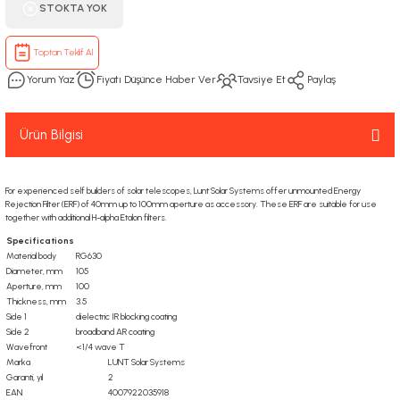
STOKTA YOK
Toptan Teklif Al
Yorum Yaz
Fiyatı Düşünce Haber Ver
Tavsiye Et
Paylaş
Ürün Bilgisi
For experienced self builders of solar telescopes, Lunt Solar Systems offer unmounted Energy
Rejection Filter (ERF) of 40mm up to 100mm aperture as accessory. These ERF are suitable for use
together with additional H-alpha Etalon filters.
Specifications
Material body
RG630
Diameter, mm
105
Aperture, mm
100
Thickness, mm
3.5
Side 1
dielectric IR blocking coating
Side 2
broadband AR coating
Wavefront
<1/4 wave T
Marka
LUNT Solar Systems
Garanti, yıl
2
EAN
4007922035918