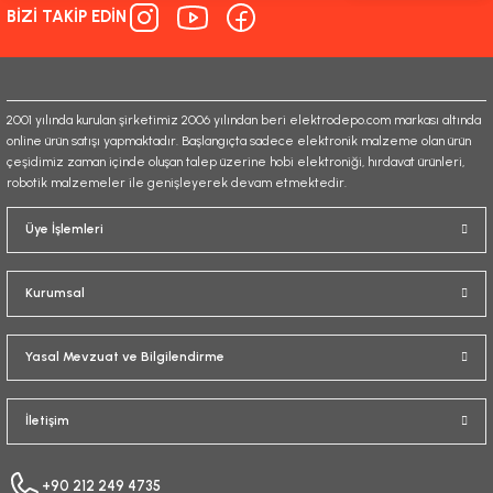
BİZİ TAKİP EDİN
Ürün fiyatı diğer sitelerden daha pahalı.
Bu ürüne benzer farklı alternatifler olmalı.
2001 yılında kurulan şirketimiz 2006 yılından beri elektrodepo.com markası altında
online ürün satışı yapmaktadır. Başlangıçta sadece elektronik malzeme olan ürün
çeşidimiz zaman içinde oluşan talep üzerine hobi elektroniği, hırdavat ürünleri,
robotik malzemeler ile genişleyerek devam etmektedir.
Gönder
Üye İşlemleri
Kurumsal
Yasal Mevzuat ve Bilgilendirme
İletişim
+90 212 249 4735