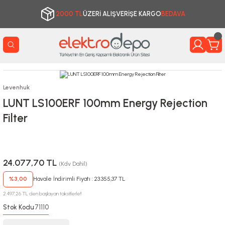
2000 TL
ÜZERİ ALIŞVERİŞE KARGO
BEDAVA
Levenhuk
LUNT LS100ERF 100mm Energy Rejection
Filter
24.077,70 TL
(Kdv Dahil)
%3,00
Havale İndirimli Fiyatı : 23.355,37 TL
2.497,26 TL den başlayan taksitlerle!!
Stok Kodu
71110
: