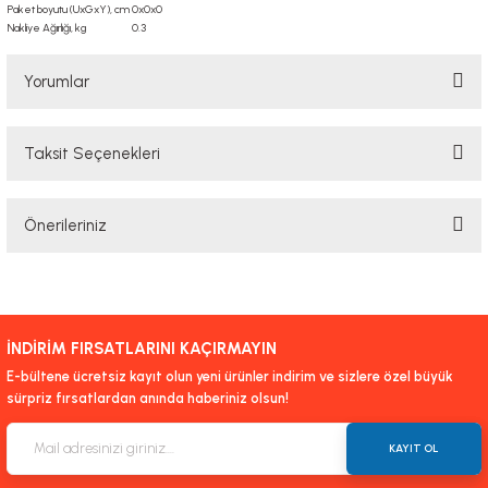
Paket boyutu (UxGxY), cm
0x0x0
Nakliye Ağırlığı, kg
0.3
Yorumlar
Taksit Seçenekleri
Bu ürüne ilk yorumu siz yapın!
Önerileriniz
Yorum Yaz
Bu ürünün fiyat bilgisi, resim, ürün açıklamalarında ve diğer konularda
yetersiz gördüğünüz noktaları öneri formunu kullanarak tarafımıza
iletebilirsiniz.
İNDİRİM FIRSATLARINI KAÇIRMAYIN
Görüş ve önerileriniz için teşekkür ederiz.
E-bültene ücretsiz kayıt olun yeni ürünler indirim ve sizlere özel büyük
sürpriz fırsatlardan anında haberiniz olsun!
Ürün resmi kalitesiz, bozuk veya görüntülenemiyor.
Ürün açıklamasında eksik bilgiler bulunuyor.
KAYIT OL
Ürün bilgilerinde hatalar bulunuyor.