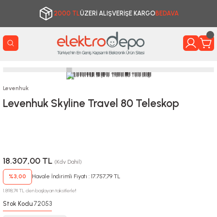
2000 TL
ÜZERİ ALIŞVERİŞE KARGO
BEDAVA
Levenhuk
Levenhuk Skyline Travel 80 Teleskop
18.307,00 TL
(Kdv Dahil)
%3,00
Havale İndirimli Fiyatı : 17.757,79 TL
1.898,74 TL den başlayan taksitlerle!!
Stok Kodu
72053
: