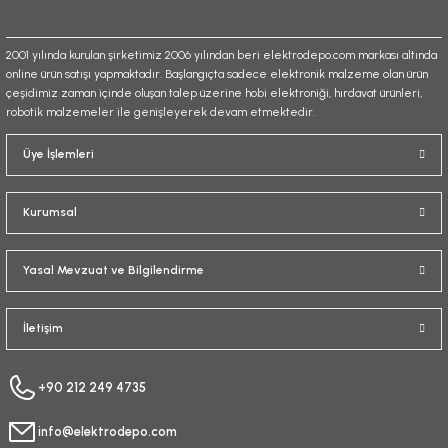
2001 yılında kurulan şirketimiz 2006 yılından beri elektrodepo.com markası altında
online ürün satışı yapmaktadır. Başlangıçta sadece elektronik malzeme olan ürün
çeşidimiz zaman içinde oluşan talep üzerine hobi elektroniği, hırdavat ürünleri,
robotik malzemeler ile genişleyerek devam etmektedir.
Gönder
Üye İşlemleri
Kurumsal
Yasal Mevzuat ve Bilgilendirme
İletişim
+90 212 249 4735
info@elektrodepo.com