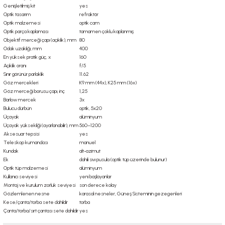
Genişletilmiş kit
yes
Optik tasarım
refraktör
Optik malzemesi
optik cam
Optik parça kaplaması
tamamen çoklu kaplanmış
Objektif merceği çapı (açıklık), mm
80
Odak uzaklığı, mm
400
En yüksek pratik güç, x
160
Açıklık oranı
f/5
Sınır görünür parlaklık
11.62
Göz mercekleri
K9 mm (44x), K25 mm (16x)
Göz merceği borusu çapı, inç
1,25
Barlow mercek
3x
Bulucu dürbün
optik, 5х20
Üçayak
alüminyum
Üçayak yüksekliği (ayarlanabilir), mm
560–1200
Aksesuar tepsisi
yes
Teleskop kumandası
manuel
Kundak
alt-azimut
Ek
dahili sıvı pusula (optik tüp üzerinde bulunur)
Optik tüp malzemesi
alüminyum
Kullanıcı seviyesi
yeni başlayanlar
Montaj ve kurulum zorluk seviyesi
son derece kolay
Gözlemlenen nesne
karasal nesneler, Güneş Sisteminin gezegenleri
Kese/çanta/torba sete dahildir
torba
Çanta/torba/sırt çantası sete dahildir
yes