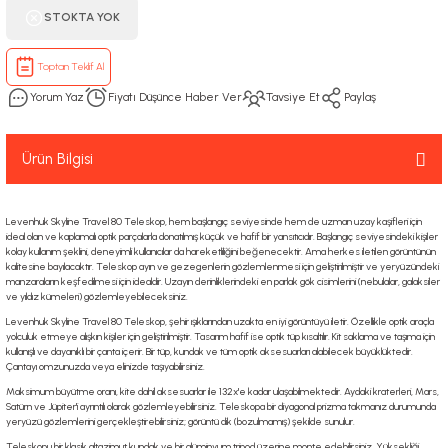
STOKTA YOK
Toptan Teklif Al
Yorum Yaz
Fiyatı Düşünce Haber Ver
Tavsiye Et
Paylaş
Ürün Bilgisi
Levenhuk Skyline Travel 80 Teleskop, hem başlangıç seviyesinde hem de uzman uzay kaşifleri için
ideal olan ve kaplamalı optik parçalarla donatılmış küçük ve hafif bir yansıtıcıdır. Başlangıç seviyesindeki kişiler
kolay kullanım şeklini, deneyimli kullanıcılar da hareketliliğini beğenecektir. Ama herkes iletilen görüntünün
kalitesine bayılacaktır. Teleskop ayın ve gezegenlerin gözlemlenmesi için geliştirilmiştir ve yeryüzündeki
manzaraların keşfedilmesi için idealdir. Uzayın derinliklerindeki en parlak gök cisimlerini (nebulalar, galaksiler
ve yıldız kümeleri) gözlemleyebileceksiniz.
Levenhuk Skyline Travel 80 Teleskop, şehir ışıklarından uzakta en iyi görüntüyü iletir. Özellikle optik araçla
yolculuk etmeye alışkın kişiler için geliştirilmiştir. Tasarım hafif ise optik tüp kısaltılır. Kit saklama ve taşıma için
kullanışlı ve dayanıklı bir çanta içerir. Bir tüp, kundak ve tüm optik aksesuarları alabilecek büyüklüktedir.
Çantayı omzunuzda veya elinizde taşıyabilirsiniz.
Maksimum büyütme oranı, kite dahil aksesuarlar ile 132x'e kadar ulaşabilmektedir. Aydaki kraterleri, Mars,
Satürn ve Jüpiter'i ayrıntılı olarak gözlemleyebilirsiniz. Teleskopa bir diyagonal prizma takmanız durumunda
yeryüzü gözlemlerini gerçekleştirebilirsiniz; görüntü dik (bozulmamış) şekilde sunulur.
Teleskopu bir klasik altazimut kundak ve bir alüminyum tripod üzerine monte edebilirsiniz. Yüksekliği