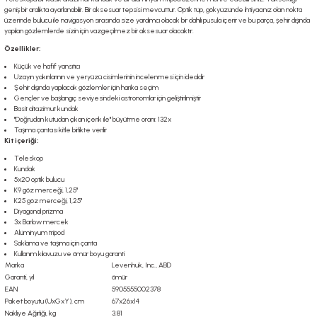
geniş bir aralıkta ayarlanabilir. Bir aksesuar tepsisi mevcuttur. Optik tüp, gökyüzünde ihtiyacınız olan nokta
üzerinde bulucu ile navigasyon sırasında size yardımcı olacak bir dahili pusula içerir ve bu parça, şehir dışında
yapılan gözlemlerde sizin için vazgeçilmez bir aksesuar olacaktır.
Özellikler:
Küçük ve hafif yansıtıcı
Uzayın yakınlarının ve yeryüzü cisimlerinin incelenmesi için idealdir
Şehir dışında yapılacak gözlemler için harika seçim
Gençler ve başlangıç seviyesindeki astronomlar için geliştirilmiştir
Basit altazimut kundak
"Doğrudan kutudan çıkan içerik ile" büyütme oranı: 132x
Taşıma çantası kitle birlikte verilir
Kit içeriği:
Teleskop
Kundak
5x20 optik bulucu
K9 göz merceği, 1,25"
K25 göz merceği, 1,25"
Diyagonal prizma
3x Barlow mercek
Alüminyum tripod
Saklama ve taşıma için çanta
Kullanım kılavuzu ve ömür boyu garanti
Marka
Levenhuk, Inc., ABD
Garanti, yıl
ömür
EAN
5905555002378
Paket boyutu (UxGxY), cm
67x26x14
Nakliye Ağırlığı, kg
3.81