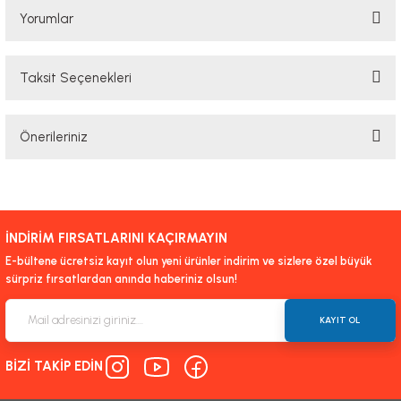
Yorumlar
Taksit Seçenekleri
Bu ürüne ilk yorumu siz yapın!
Önerileriniz
Yorum Yaz
Bu ürünün fiyat bilgisi, resim, ürün açıklamalarında ve diğer konularda
yetersiz gördüğünüz noktaları öneri formunu kullanarak tarafımıza
iletebilirsiniz.
İNDİRİM FIRSATLARINI KAÇIRMAYIN
Görüş ve önerileriniz için teşekkür ederiz.
E-bültene ücretsiz kayıt olun yeni ürünler indirim ve sizlere özel büyük
sürpriz fırsatlardan anında haberiniz olsun!
Ürün resmi kalitesiz, bozuk veya görüntülenemiyor.
Ürün açıklamasında eksik bilgiler bulunuyor.
KAYIT OL
Ürün bilgilerinde hatalar bulunuyor.
BİZİ TAKİP EDİN
Ürün fiyatı diğer sitelerden daha pahalı.
Bu ürüne benzer farklı alternatifler olmalı.