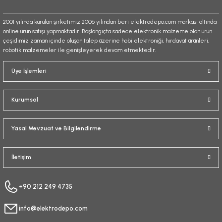
2001 yılında kurulan şirketimiz 2006 yılından beri elektrodepo.com markası altında
online ürün satışı yapmaktadır. Başlangıçta sadece elektronik malzeme olan ürün
çeşidimiz zaman içinde oluşan talep üzerine hobi elektroniği, hırdavat ürünleri,
robotik malzemeler ile genişleyerek devam etmektedir.
Gönder
Üye İşlemleri
Kurumsal
Yasal Mevzuat ve Bilgilendirme
İletişim
+90 212 249 4735
info@elektrodepo.com