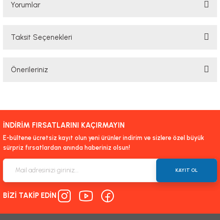
Yorumlar
Taksit Seçenekleri
Bu ürüne ilk yorumu siz yapın!
Önerileriniz
Yorum Yaz
Bu ürünün fiyat bilgisi, resim, ürün açıklamalarında ve diğer konularda
yetersiz gördüğünüz noktaları öneri formunu kullanarak tarafımıza
iletebilirsiniz.
İNDİRİM FIRSATLARINI KAÇIRMAYIN
Görüş ve önerileriniz için teşekkür ederiz.
E-bültene ücretsiz kayıt olun yeni ürünler indirim ve sizlere özel büyük
sürpriz fırsatlardan anında haberiniz olsun!
Ürün resmi kalitesiz, bozuk veya görüntülenemiyor.
Ürün açıklamasında eksik bilgiler bulunuyor.
KAYIT OL
Ürün bilgilerinde hatalar bulunuyor.
BİZİ TAKİP EDİN
Ürün fiyatı diğer sitelerden daha pahalı.
Bu ürüne benzer farklı alternatifler olmalı.