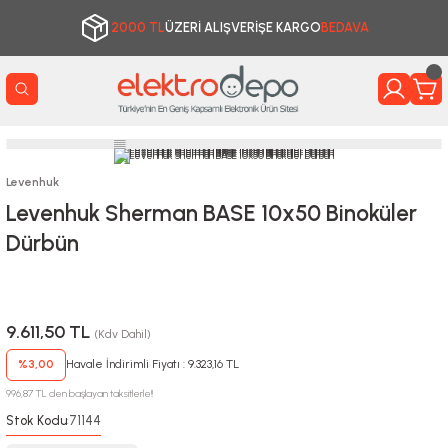
2000 TL
ÜZERİ ALIŞVERİŞE KARGO
BEDAVA
Levenhuk
Levenhuk Sherman BASE 10x50 Binoküler
Dürbün
9.611,50 TL
(Kdv Dahil)
%3,00
Havale İndirimli Fiyatı : 9.323,16 TL
996,87 TL den başlayan taksitlerle!!
Stok Kodu
71144
: