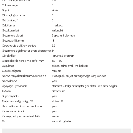
Görüş alanı, m/1000 m
105
Yakın odak, m
6
Boyut
klasik
Çıkış açıklığı çapı, mm
5
Görüş alanı, °
6
Odaklama
merkezi
Göz körükleri
katlanabilir
Göz mercekleri
2 grupta 3 eleman
Göz uzaklığı, mm
18
Çözünürlük eşiği, ark saniye
5.6
Göz merceği diyopter ayarı, diyopterler
±4
Objektifler
1 grupta 2 eleman
Gözbebekleri arası mesafe, mm
50 — 80
Uygulama
askeri/saha, avcılık ve balıkçılık
Gövde dolgusu
nitrojen
Neme/suya karşı koruma derecesi
IPX6 (güçlü su jetleri/sağanağa karşı koruma)
Nem direnci
yes
Üçayağa uyarlanabilir
standart 1/4" dişli, bir adaptör gerektirir (kite dahil değildir)
Gövde
alüminyum
Suya dayanıklı
yes
Çalışma sıcaklığı aralığı, °C
-10 — 50
Hermetik olarak sızdırmaz tasarım
yes
Kese sete dahildir
yes
Kese/çanta/torba sete dahildir
kese
Ek
kauçuklu gövde