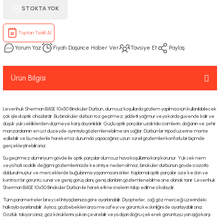
STOKTA YOK
Toptan Teklif Al
Yorum Yaz
Fiyatı Düşünce Haber Ver
Tavsiye Et
Paylaş
Ürün Bilgisi
Levenhuk Sherman BASE 10x50 Binoküler Dürbün, olumsuz koşullarda gözlem yapılması için kullanılabilecek
çok işlevli optik cihazlardır. Bu binoküler dürbün toz geçirmez, şiddetli yağmur veya karda güvende kalır ve
düşük yüksekliklerden düşmeye karşı dayanıklıdır. Güçlü optik parçalar uzaktaki cisimlerin, doğanın ve şehir
manzaralarının en üst düzeyde ayrıntıyla gözlemlenebilmesini sağlar. Dürbün bir tripod üzerine monte
edilebilir ve bu nedenle hareketsiz durumda yapacağınız uzun süreli gözlemleri konforlu bir biçimde
gerçekleştirebilirsiniz.
Su geçirmez alüminyum gövde ile optik parçalar olumsuz hava koşullarına karşı korunur. Yüksek nem
veya hızlı sıcaklık değişimi gözlemlerinizde kesintiye neden olmaz; binoküler dürbünün gövdesi azotla
doldurulmuştur ve merceklerde buğulanma yaşanmasını önler. Kaplamalı optik parçalar size keskin ve
kontrast bir görüntü sunar ve geniş görüş alanı, geniş alanların gözlemlenebilmesine olanak tanır. Levenhuk
Sherman BASE 10x50 Binoküler Dürbün ile hareketli nesnelerin takip edilmesi kolaydır.
Tüm parametreler bireysel ihtiyaçlarınıza göre ayarlanabilir. Diyopterler, sağ göz merceği üzerindeki
halkayla ayarlanabilir. Ayrıca, gözbebekleri arası mesafeyi ve görüntü keskinliğini de ayarlayabilirsiniz.
Gözlük takıyorsanız, göz körüklerini yukarı çevirebilir veya dışarı doğru çekerek görüntüyü yan ışığa karşı