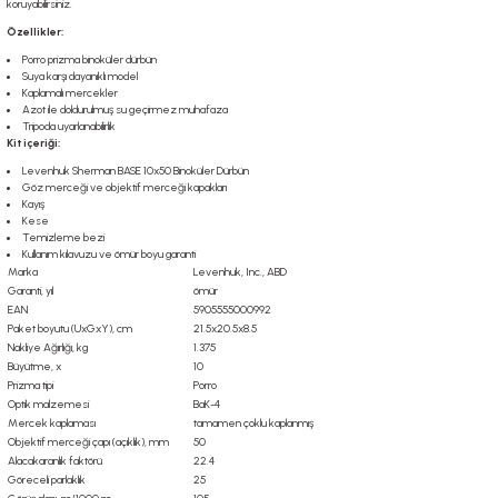
koruyabilirsiniz.
Özellikler:
Porro prizma binoküler dürbün
Suya karşı dayanıklı model
Kaplamalı mercekler
Azot ile doldurulmuş su geçirmez muhafaza
Tripoda uyarlanabilirlik
Kit içeriği:
Levenhuk Sherman BASE 10x50 Binoküler Dürbün
Göz merceği ve objektif merceği kapakları
Kayış
Kese
Temizleme bezi
Kullanım kılavuzu ve ömür boyu garanti
Marka
Levenhuk, Inc., ABD
Garanti, yıl
ömür
EAN
5905555000992
Paket boyutu (UxGxY), cm
21.5x20.5x8.5
Nakliye Ağırlığı, kg
1.375
Büyütme, x
10
Prizma tipi
Porro
Optik malzemesi
BaK-4
Mercek kaplaması
tamamen çoklu kaplanmış
Objektif merceği çapı (açıklık), mm
50
Alacakaranlık faktörü
22.4
Göreceli parlaklık
25