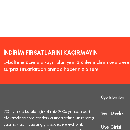
Bu ürünün fiyat bilgisi, resi
Görüş ve önerileriniz için t
Ürün resmi kalitesiz, bozu
Ürün açıklamasında eksik bi
Ürün bilgilerinde hatalar b
Ürün fiyatı diğer sitelerde
İNDİRİM FIRSATLARINI KAÇIRMAYIN
Bu ürüne benzer farklı alter
E-bültene ücretsiz kayıt olun yeni ürünler indirim ve sizler
sürpriz fırsatlardan anında haberiniz olsun!
Üye İşlemleri
2001 yılında kurulan şirketimiz 2006 yılından beri
Yeni Üyelik
elektrodepo.com markası altında online ürün satışı
yapmaktadır. Başlangıçta sadece elektronik
Üye Girişi