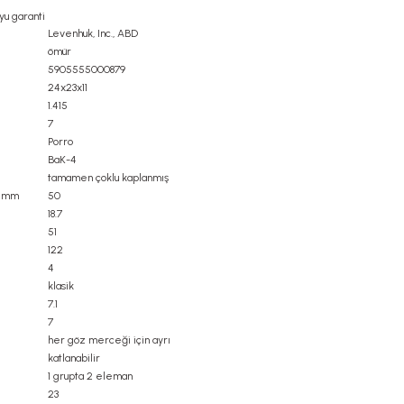
yu garanti
Levenhuk, Inc., ABD
ömür
5905555000879
24x23x11
1.415
7
Porro
BaK-4
tamamen çoklu kaplanmış
, mm
50
18.7
51
122
4
klasik
7.1
7
her göz merceği için ayrı
katlanabilir
1 grupta 2 eleman
23