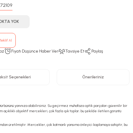
72109
:
OKTA YOK
eklif Al
az
Fiyatı Düşünce Haber Ver
Tavsiye Et
Paylaş
ksit Seçenekleri
Önerileriniz
bününü yanınıza alabilirsiniz. Su geçirmez muhafaza optik parçaları güvenilir bir
açıklıklı objektif mercekleri, çok fazla ışık toplar; bu şekilde iletilen görüntü
mdan üretilmiştir. Mercekler, çok katmanlı yansıma önleyici kaplamaya sahiptir, bu