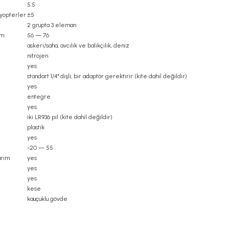
5.5
iyopterler
±5
2 grupta 3 eleman
mm
56 — 76
askeri/saha, avcılık ve balıkçılık, deniz
nitrojen
yes
standart 1/4" dişli, bir adaptör gerektirir (kite dahil değildir)
yes
entegre
yes
iki LR936 pil (kite dahil değildir)
plastik
yes
-20 — 55
arım
yes
yes
yes
kese
kauçuklu gövde