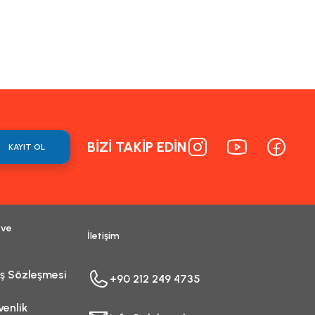
ormunu kullanarak tarafımıza iletebilirsiniz.
BİZİ TAKİP EDİN
KAYIT OL
 ve
İletişim
ış Sözleşmesi
+90 212 249 4735
venlik