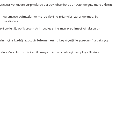
tutuş sunar ve kazara çarpmalarda darbeyi absorbe eder. Azot dolgusu merceklerin
leri durumunda batmazlar ve mercekleri ile prizmaları zarar görmez. Bu
olabilirsiniz!
i yoktur. Bu optik aracın bir tripod üzerine monte edilmesi için dürbünün
inin içine baktığınızda, bir telemetrenin dikey ölçeği ile pusulanın 1° aralıklı yay
niz. Özel bir formül ile bilinmeyen bir parametreyi hesaplayabilirsiniz.