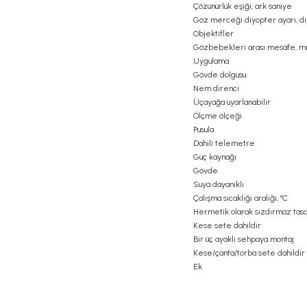
Çözünürlük eşiği, ark saniye
Göz merceği diyopter ayarı, d
Objektifler
Gözbebekleri arası mesafe, 
Uygulama
Gövde dolgusu
Nem direnci
Üçayağa uyarlanabilir
Ölçme ölçeği
Pusula
Dahili telemetre
Güç kaynağı
Gövde
Suya dayanıklı
Çalışma sıcaklığı aralığı, °C
Hermetik olarak sızdırmaz tas
Kese sete dahildir
Bir üç ayaklı sehpaya montaj
Kese/çanta/torba sete dahildir
Ek