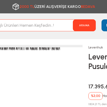
2000 TL
ÜZERİ ALIŞVERİŞE KARGO
BEDAVA
ARAMA
Levenhuk
Leven
Pusul
17.395
%3,00
Hav
1.804,21 TL den 