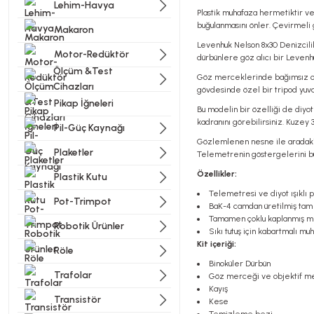
Lehim-Havya
Plastik muhafaza hermetiktir ve
buğulanmasını önler. Çevirmeli g
Makaron
Levenhuk Nelson 8x30 Denizcili
Motor-Redüktör
dürbünlere göz alıcı bir Leven
Ölçüm &Test
Göz merceklerinde bağımsız odak
Cihazları
gövdesinde özel bir tripod yuvas
Pikap İğneleri
Bu modelin bir özelliği de diyot 
kadranını görebilirsiniz. Kuzey 
Pil-Güç Kaynağı
Gözlemlenen nesne ile aradaki m
Plaketler
Telemetrenin göstergelerini bu 
Özellikler:
Plastik Kutu
Telemetresi ve diyot ışıklı p
Pot-Trimpot
BaK-4 camdan üretilmiş tam
Tamamen çoklu kaplanmış m
Robotik Ürünler
Sıkı tutuş için kabartmalı mu
Kit içeriği:
Röle
Binoküler Dürbün
Trafolar
Göz merceği ve objektif me
Kayış
Transistör
Kese