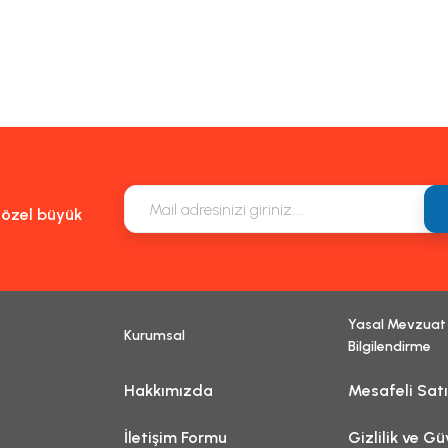
m, ürün açıklamalarında ve diğer konularda yetersiz gördüğünüz noktaları öneri f
eşekkür ederiz.
Bu ürüne ilk yorumu siz yapın!
k veya görüntülenemiyor.
Yorum Yaz
lgiler bulunuyor.
ulunuyor.
n daha pahalı.
natifler olmalı.
e özel büyük
Yasal Mevzuat
Kurumsal
Gönder
Bilgilendirme
Hakkımızda
Mesafeli Sat
İletişim Formu
Gizlilik ve Gü