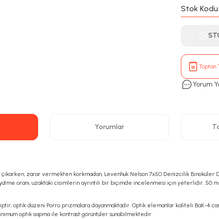
Stok Kodu
ST
Toptan T
Yorum Y
Yorumlar
Ta
 çıkarken, zarar vermekten korkmadan, Levenhuk Nelson 7x50 Denizcilik Binoküler Dür
tme oranı, uzaktaki cisimlerin ayrıntılı bir biçimde incelenmesi için yeterlidir. 50 mm 
hiptir; optik düzeni Porro prizmalara dayanmaktadır. Optik elemanlar kaliteli BaK-4 ca
nimum optik sapma ile kontrast görüntüler sunabilmektedir.