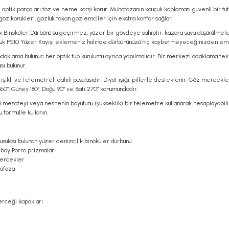
 optik parçaları toz ve neme karşı korur. Muhafazanın kauçuk kaplaması güvenli bir 
öz körükleri, gözlük takan gözlemciler için ekstra konfor sağlar.
k Binoküler Dürbünü su geçirmez, yüzer bir gövdeye sahiptir; kazara suya düşürülme
huk FS10 Yüzer Kayışı eklemeniz halinde dürbününüzü hiç kaybetmeyeceğinizden emin 
lama bulunur; her optik tüp kurulumu ayrıca yapılmalıdır. Bir merkezi odaklama teker
ı bulunur.
ışıklı ve telemetreli dahili pusulasıdır. Diyot ışığı, pillerle desteklenir. Göz mercekler
360°, Güney 180°, Doğu 90° ve Batı 270° konumundadır.
esafeyi veya nesnenin boyutunu (yükseklik) bir telemetre kullanarak hesaplayabilirsi
formülle kullanın.
usulası bulunan yüzer denizcilik binoküler dürbünü
 boy Porro prizmalar
ercekler
hafaza
rceği kapakları