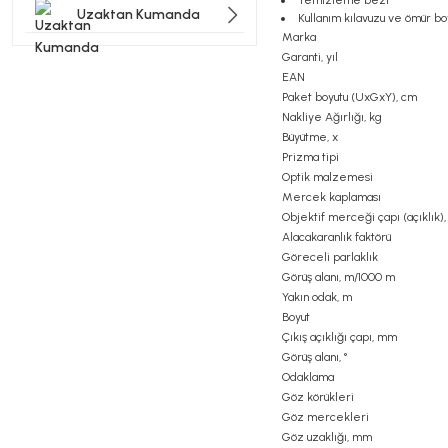
Temizleme bezi
Uzaktan Kumanda
Kullanım kılavuzu ve ömür bo
Marka
Garanti, yıl
EAN
Paket boyutu (UxGxY), cm
Nakliye Ağırlığı, kg
Büyütme, x
Prizma tipi
Optik malzemesi
Mercek kaplaması
Objektif merceği çapı (açıklık)
Alacakaranlık faktörü
Göreceli parlaklık
Görüş alanı, m/1000 m
Yakın odak, m
Boyut
Çıkış açıklığı çapı, mm
Görüş alanı, °
Odaklama
Göz körükleri
Göz mercekleri
Göz uzaklığı, mm