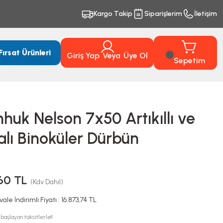
Kargo Takip
Siparişlerim
İletişim
Fırsat Ürünleri
Giriş Yap
Veya
Üye Ol
Sepetim
huk Nelson 7x50 Artıkıllı ve
alı Binoküler Dürbün
,60 TL
(Kdv Dahil)
ale İndirimli Fiyatı : 16.873,74 TL
başlayan taksitlerle!!