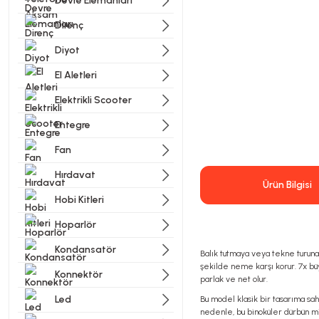
Devre Elemanları
Direnç
Diyot
El Aletleri
Elektrikli Scooter
Entegre
Fan
Hırdavat
Ürün Bilgisi
Hobi Kitleri
Hoparlör
Kondansatör
Balık tutmaya veya tekne turuna
şekilde neme karşı korur. 7x büyü
Konnektör
parlak ve net olur.
Led
Bu model klasik bir tasarıma sa
nedenle, bu binoküler dürbün mi