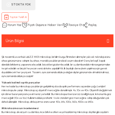
STOKTA YOK
Toptan Teklif Al
Yorum Yaz
Fiyatı Düşünce Haber Ver
Tavsiye Et
Paylaş
Ürün Bilgisi
Şık tasarımlı Levenhuk LabZZ M101 mikroskop, bir bilim kurgu filminden alınmış bir yüksek teknoloji ürünü
cihaz görünümüne sahiptir; bu cihaz, meraklı çocuklar için ideal seçim olacaktır! Genç bir kaşif, kapalı
alandaki bitkilerin iç yapısını inceleyebilir, böcekleri gözlemleyebilir, bir su damlasındaki mikroorganizmaları
tespit edebilir ve birçok heyecan verici aktivite yapabilir! Kit, ilk biyolojik deneylerin yapılması için gerek
duyulabilecek her şeyi içerir. Tasarım, aynı zamanda oldukça olağan dışı bir görünümde olmakla kalmaz,
aynı zamanda oldukça caziptir!
Yüksek kaliteli optik parçalar
Her ne kadar bu mikroskop çocuklar için geliştirilmiş olsa da optik performans açısından çoğu 'yetişkin'
mikroskopu ile yarışır. Mikroskop üç objektif merceği ile donatılmıştır. 4x, 10x ve 40x. Objektifi değiştirmek
için döner burun parçasını çevirmeniz yeterlidir. Bu mikroskopun benzersiz özelliği kayar, iki konumlu göz
merceğidir (10x ve 16x). Kullanımı oldukça rahattır. Ve iki standart göz merceğine sahip olduğundan çok
daha kullanışlıdır. Mikroskop, altı büyütme oranı sunar: 40x, 64x, 100x, 160x, 400x ve 640x.
Mikrokozmosun incelenmesi
Bu mikroskop, akvaryum su damlası, ince bitki kesitleri veya hazırlanmış mikroskop slaytları gibi saydam