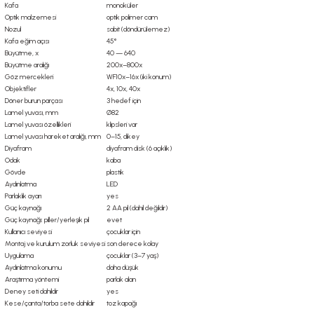
Kafa
monoküler
Optik malzemesi
optik polimer cam
Nozul
sabit (döndürülemez)
Kafa eğim açısı
45°
Büyütme, x
40 — 640
Büyütme aralığı
200x–800x
Göz mercekleri
WF10x–16x (iki konum)
Objektifler
4x, 10x, 40x
Döner burun parçası
3 hedef için
Lamel yuvası, mm
Ø82
Lamel yuvası özellikleri
klipsleri var
Lamel yuvası hareket aralığı, mm
0–15, dikey
Diyafram
diyafram disk (6 açıklık)
Odak
kaba
Gövde
plastik
Aydınlatma
LED
Parlaklık ayarı
yes
Güç kaynağı
2 AA pil (dahil değildir)
Güç kaynağı: piller/yerleşik pil
evet
Kullanıcı seviyesi
çocuklar için
Montaj ve kurulum zorluk seviyesi
son derece kolay
Uygulama
çocuklar (3–7 yaş)
Aydınlatma konumu
daha düşük
Araştırma yöntemi
parlak alan
Deney seti dahildir
yes
Kese/çanta/torba sete dahildir
toz kapağı