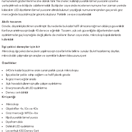
numunelerin gözlemlenmesine olanak tanır. Nesneler, kullanışlı yuvarlak lamel yuvasının üzerine
yerleştirilmeli ve iki klipsle sabitlenmelidir. Bu klipsler sayesinde incelenen numune her zaman yerinde
kalacaktır. LED diyotlarının (lamel yuvasının altında bulunur) yaydığı ışık numunenin içinden geçerek göz
merceğinde büyütülmüş bir görüntü oluşturur. Parlaklık seviyesi ayarlanabilir.
Akıllı tasarım
Gövde, dayanıklı plastikten üretilmiştir. Bu nedenle bu kadar hafif olmasına rağmen oldukça güvenilirdir.
Konforun artırılması için başlık 45 derece eğimlidir. Tasarım, yüksek güvenliği ile diğerlerinden ayrılır;
aydınlatma bir güç kaynağı ile değil, pillerle desteklenir. Bunun sayesinde, mikroskop kapalı alanlarda
kullanılabilir.
İlgi çekici deneyler için kit
Mikroskop, ilgi çekici deneylerin yapılması için özel bir kit ile birlikte sunulur. Bu kit hazırlanmış slaytları,
mikroskobik çalışmalar için araçları ve ayrıntılı bir kullanım kılavuzunu içerir.
Özellikler:
640x'e kadar büyütme oranı sunan parlak çocuk mikroskopu
İlgi çekici bir şekle sahip sağlam ve hafif plastik gövde
İki göz merceği bir arada
Açık havada kullanım için pille çalışan aydınlatma
Enerji tasarruflu alt LED aydınlatma
Deney seti dahildir
Kit içeriği:
Mikroskop
Objektifler: 4x, 10x ve 40x
Göz merceği: WF10x–16x
Klipsli yuvarlak lamel yuvası
Diyafram diski
Dahili alt LED aydınlatma
Levenhuk K50 Deney Seti