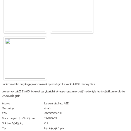
Bunlar ve daha birçok ilgi çekici mikroskop slaytı için:
Levenhuk K50 Deney Seti
.
Levenhuk LabZZ M101 Mikroskop, çıkarılabilir olmayan göz merceği nedeniyle harici dijital kameralar ile
uyumlu değildir.
Marka
Levenhuk, Inc., ABD
Garanti, yıl
ömür
EAN
5905555010311
Paket boyutu (UxGxY), cm
13x18.5x27
Nakliye Ağırlığı, kg
0.9
Tip
biyolojik, ışık/optik