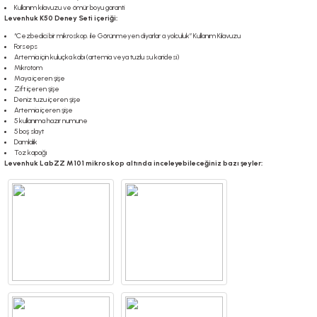
Kullanım kılavuzu ve ömür boyu garanti
Levenhuk K50 Deney Seti içeriği:
“Cezbedici bir mikroskop. ile Görünmeyen diyarlar a yolculuk” Kullanım Kılavuzu
Forseps
Artemia için kuluçka kabı (artemia veya tuzlu su karidesi)
Mikrotom
Maya içeren şişe
Zift içeren şişe
Deniz tuzu içeren şişe
Artemia içeren şişe
5 kullanıma hazır numune
5 boş slayt
Damlalık
Toz kapağı
Levenhuk LabZZ M101 mikroskop altında inceleyebileceğiniz bazı şeyler: