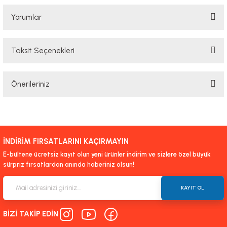
Yorumlar
Taksit Seçenekleri
Bu ürüne ilk yorumu siz yapın!
Önerileriniz
Yorum Yaz
Bu ürünün fiyat bilgisi, resim, ürün açıklamalarında ve diğer konularda
yetersiz gördüğünüz noktaları öneri formunu kullanarak tarafımıza
iletebilirsiniz.
İNDİRİM FIRSATLARINI KAÇIRMAYIN
Görüş ve önerileriniz için teşekkür ederiz.
E-bültene ücretsiz kayıt olun yeni ürünler indirim ve sizlere özel büyük
sürpriz fırsatlardan anında haberiniz olsun!
Ürün resmi kalitesiz, bozuk veya görüntülenemiyor.
Ürün açıklamasında eksik bilgiler bulunuyor.
KAYIT OL
Ürün bilgilerinde hatalar bulunuyor.
BİZİ TAKİP EDİN
Ürün fiyatı diğer sitelerden daha pahalı.