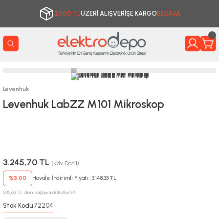
2000 TL
ÜZERİ ALIŞVERİŞE KARGO
BEDAVA
Levenhuk
Levenhuk LabZZ M101 Mikroskop
3.245,70 TL
(Kdv Dahil)
%3,00
Havale İndirimli Fiyatı : 3.148,33 TL
336,63 TL den başlayan taksitlerle!!
Stok Kodu
72204
: