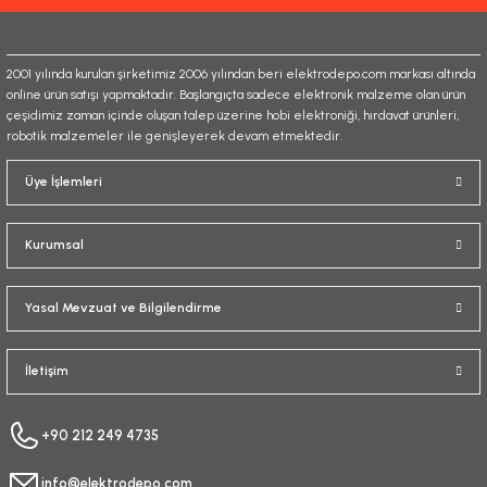
Bu ürüne benzer farklı alternatifler olmalı.
2001 yılında kurulan şirketimiz 2006 yılından beri elektrodepo.com markası altında
online ürün satışı yapmaktadır. Başlangıçta sadece elektronik malzeme olan ürün
çeşidimiz zaman içinde oluşan talep üzerine hobi elektroniği, hırdavat ürünleri,
robotik malzemeler ile genişleyerek devam etmektedir.
Gönder
Üye İşlemleri
Kurumsal
Yasal Mevzuat ve Bilgilendirme
İletişim
+90 212 249 4735
info@elektrodepo.com